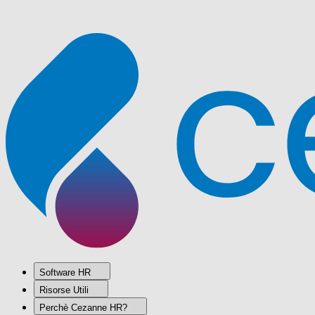
Software HR
Risorse Utili
Perchè Cezanne HR?