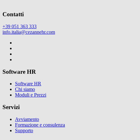
Contatti
+39 051 363 333
info.italia@cezannehr.com
Software HR
Software HR
Chi siamo
Moduli e Prezzi
Servizi
Avviamento
Formazione e consulenza
Supporto