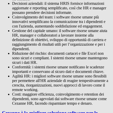
Decisioni aziendali: il sistema HRIS fornisce informazioni
aggiornate e reporting semplificato, così che HR e manager
possano prendere decisioni informate.
Coinvolgimento del team: i software risorse umane più
innovativi semplificano la comunicazione tra i dipendenti e
con l'azienda, aumentando soddisfazione ed engagement.
Gestione del capitale umano: il software risorse umane aiuta
HR, manager e collaboratori a lavorare insieme alla
definizione di obiettivi, sviluppo di opportunità di carriera e
raggiungimento di risultati utili per l’organizzazione e per i
dipendenti.
Riduzione del rischio: documenti cartacei e file Excel non
sono sicuri e compliant. I sistemi risorse umane mantengono
sicuri i dati HR.
Conformità: i sistemi risorse umane notificano le scadenze
importanti e conservano al sicuro dati e documenti chiave.
Agilità HR: i migliori software risorse umane sono flessibili
per permettere all'HR aziendale di reagire tempestivamente a
crescita, riorganizzazioni, nuovi approcci di lavoro come il
remote working.
Costi: maggiore efficienza, coinvolgimento e retention dei
dipendenti, sono agevolati dai software risorse umane come
Cezanne HR, facendo risparmiare tempo e denaro.
Cezanne è la migliore soluzione software per le