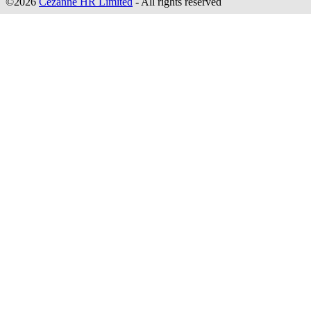
©2026
Cezanne HR Limited
- All rights reserved