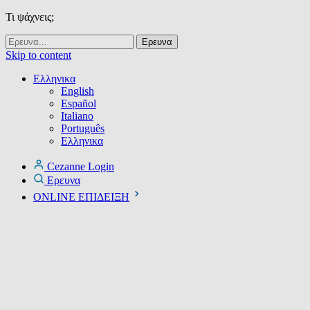
Τι ψάχνεις;
Skip to content
Ελληνικα
English
Español
Italiano
Português
Ελληνικα
Cezanne Login
Ερευνα
ONLINE ΕΠΙΔΕΙΞΗ