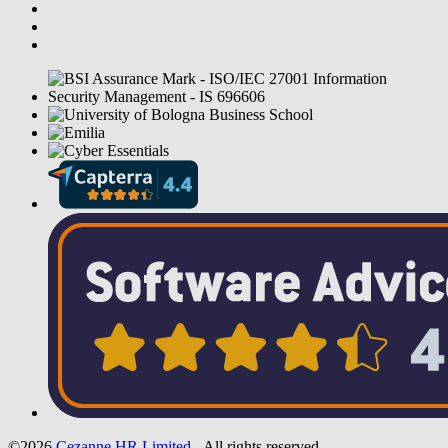
©2026
Cezanne HR Limited
- All rights reserved