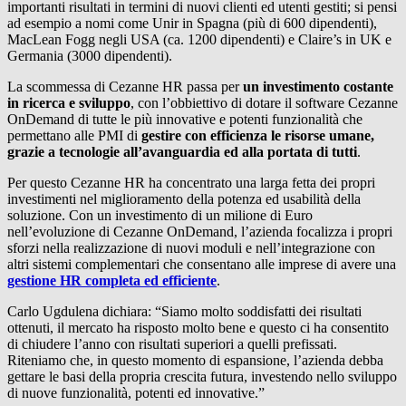
importanti risultati in termini di nuovi clienti ed utenti gestiti; si pensi
ad esempio a nomi come Unir in Spagna (più di 600 dipendenti),
MacLean Fogg negli USA (ca. 1200 dipendenti) e Claire’s in UK e
Germania (3000 dipendenti).
La scommessa di Cezanne HR passa per
un investimento costante
in ricerca e sviluppo
, con l’obbiettivo di dotare il software Cezanne
OnDemand di tutte le più innovative e potenti funzionalità che
permettano alle PMI di
gestire con efficienza le risorse umane,
grazie a tecnologie all’avanguardia ed alla portata di tutti
.
Per questo Cezanne HR ha concentrato una larga fetta dei propri
investimenti nel miglioramento della potenza ed usabilità della
soluzione. Con un investimento di un milione di Euro
nell’evoluzione di Cezanne OnDemand, l’azienda focalizza i propri
sforzi nella realizzazione di nuovi moduli e nell’integrazione con
altri sistemi complementari che consentano alle imprese di avere una
gestione HR completa ed efficiente
.
Carlo Ugdulena dichiara: “Siamo molto soddisfatti dei risultati
ottenuti, il mercato ha risposto molto bene e questo ci ha consentito
di chiudere l’anno con risultati superiori a quelli prefissati.
Riteniamo che, in questo momento di espansione, l’azienda debba
gettare le basi della propria crescita futura, investendo nello sviluppo
di nuove funzionalità, potenti ed innovative.”