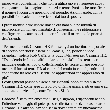
rimuovere i collegamenti che non si utilizzano e aggiungere nuovi
collegamenti, sia a pagine interne ed esterne. Puoi anche modificare
il nome e l’icona che appaiono nel riquadro Azioni rapide, con la
possibilità di caricare nuove icone dal tuo dispositivo.
I professionisti delle risorse umane ora hanno la possibilità di
incorporare un numero illimitato di collegamenti e raggruppare e
configurare le icone associate per riflettere il marchio o le priorità
dell’azienda.
“Per molti clienti, Cezanne HR fornisce già un inestimabile portale
di accesso per risorse essenziali, come guide, policy e video
aziendali”, spiega Rob Cafferty, Product Manager per Cezanne HR.
“Estendendo le funzionalità di “azione rapida” del sistema per
includere qualsiasi tipo di collegamento, le risorse umane possono
mettere il loro sistema HR al centro del modo in cui i dipendenti si
connettono tra loro ed ai servizi ed applicazioni che apprezzano di
più”.
I collegamenti possono essere a funzionalità popolari nel sistema
Cezanne HR, come aree di lavoro o organigrammi; a siti esterni e ad
applicazioni aziendali, come Teams o Slack.
Laddove è stato implementato il single sign-on, i dipendenti hanno
l’ulteriore vantaggio di poter passare direttamente dalla dashboard di
Cezanne HR all’applicazione senza dover effettuare nuovamente