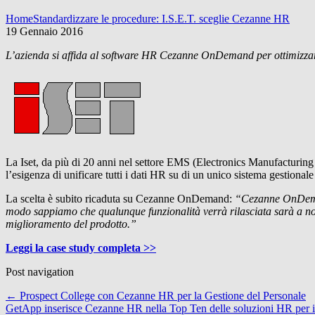
Home
Standardizzare le procedure: I.S.E.T. sceglie Cezanne HR
19 Gennaio 2016
L’azienda si affida al software HR Cezanne OnDemand per ottimizzare 
La Iset, da più di 20 anni nel settore EMS (Electronics Manufacturing S
l’esigenza di unificare tutti i dati HR su di un unico sistema gestional
La scelta è subito ricaduta su Cezanne OnDemand:
“Cezanne OnDemand
modo sappiamo che qualunque funzionalità verrà rilasciata sarà a nostr
miglioramento del prodotto.”
Leggi la case study completa >>
Post navigation
←
Prospect College con Cezanne HR per la Gestione del Personale
GetApp inserisce Cezanne HR nella Top Ten delle soluzioni HR per 