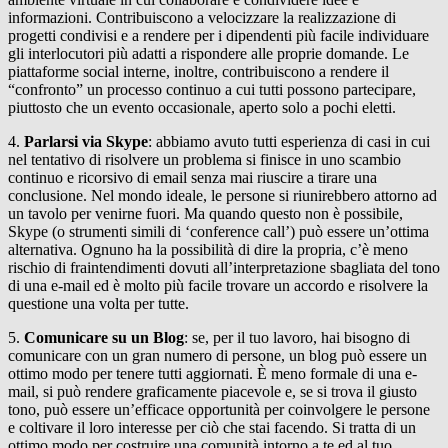
informazioni. Contribuiscono a velocizzare la realizzazione di
progetti condivisi e a rendere per i dipendenti più facile individuare
gli interlocutori più adatti a rispondere alle proprie domande. Le
piattaforme social interne, inoltre, contribuiscono a rendere il
“confronto” un processo continuo a cui tutti possono partecipare,
piuttosto che un evento occasionale, aperto solo a pochi eletti.
4.
Parlarsi via Skype
: abbiamo avuto tutti esperienza di casi in cui
nel tentativo di risolvere un problema si finisce in uno scambio
continuo e ricorsivo di email senza mai riuscire a tirare una
conclusione. Nel mondo ideale, le persone si riunirebbero attorno ad
un tavolo per venirne fuori. Ma quando questo non è possibile,
Skype (o strumenti simili di ‘conference call’) può essere un’ottima
alternativa. Ognuno ha la possibilità di dire la propria, c’è meno
rischio di fraintendimenti dovuti all’interpretazione sbagliata del tono
di una e-mail ed è molto più facile trovare un accordo e risolvere la
questione una volta per tutte.
5.
Comunicare su un
Blog
: se, per il tuo lavoro, hai bisogno di
comunicare con un gran numero di persone, un blog può essere un
ottimo modo per tenere tutti aggiornati. È meno formale di una e-
mail, si può rendere graficamente piacevole e, se si trova il giusto
tono, può essere un’efficace opportunità per coinvolgere le persone
e coltivare il loro interesse per ciò che stai facendo. Si tratta di un
ottimo modo per costruire una comunità intorno a te ed al tuo