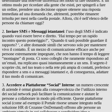
determinare una notevole differenza nel modo di fare business. È un
ottimo modo per ricordare alla gente che esisti, per spingerli a fare
un ordine, prendere una decisione oppure ottenere una risposta
immediata ad una domanda che, altrimenti, potrebbe rimanere
irrisolta per mesi nella casella postale. Allora, chi è nell’elenco delle
persone da chiamare oggi?
2.
Inviare SMS
e
Messaggi istantanei
: l’uso degli SMS è indicato
quando vuoi essere breve e diretto. ‘Hai tempo per un rapido
incontro questo pomeriggio?’, ‘Quando ti sarà possibile guardare il
rapporto? ‘, e altre domande simili che servono solo per mantenere
vivo il contatto. È un mezzo di comunicazione efficace anche per
persone estremamente impegnate, che non hanno il tempo di leggere
“montagne” di posta. Ci sono colleghi che raramente rispondono ad
un’email, ma replicano quasi istantaneamente a un sms. Il segreto è
scoprire chi, nel tuo team o nella rete più ampia di contatti, preferisce
rispondere a sms o a messaggi istantanei e, di conseguenza, adattare
il tuo modo di comunicare.
3.
Accedere a Piattaforme “Social” Interne
: un numero crescente
di aziende è ormai giunta alla consapevolezza che l’utilizzo interno
dei social network può facilitare la comunicazione e aiutare le
persone a collaborare in modo più efficiente. Queste piattaforme
social (come ad esempio il Portale risorse umane integrato nella
soluzione HR di Cezanne OnDemand) offrono alle persone un
ambiente virtuale in cui collaborare e condividere idee e