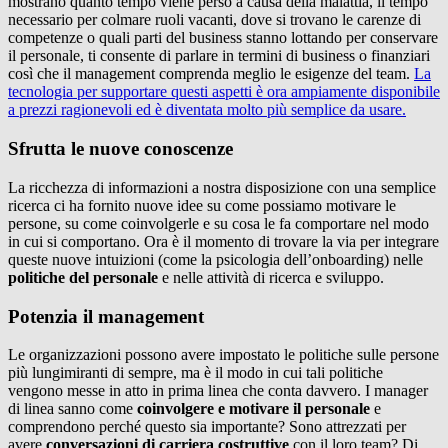
mostrano quanto tempo viene perso a causa della malattia, il tempo
necessario per colmare ruoli vacanti, dove si trovano le carenze di
competenze o quali parti del business stanno lottando per conservare
il personale, ti consente di parlare in termini di business o finanziari
così che il management comprenda meglio le esigenze del team.
La
tecnologia per supportare questi aspetti è ora ampiamente disponibile
a prezzi ragionevoli ed è diventata molto più semplice da usare.
Sfrutta le nuove conoscenze
La ricchezza di informazioni a nostra disposizione con una semplice
ricerca ci ha fornito nuove idee su come possiamo motivare le
persone, su come coinvolgerle e su cosa le fa comportare nel modo
in cui si comportano. Ora è il momento di trovare la via per integrare
queste nuove intuizioni (come la psicologia dell’onboarding) nelle
politiche del personale
e nelle attività di ricerca e sviluppo.
Potenzia il management
Le organizzazioni possono avere impostato le politiche sulle persone
più lungimiranti di sempre, ma è il modo in cui tali politiche
vengono messe in atto in prima linea che conta davvero. I manager
di linea sanno come
coinvolgere e motivare il personale
e
comprendono perché questo sia importante? Sono attrezzati per
avere
conversazioni di carriera costruttive
con il loro team? Di