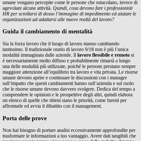
umane vengano percepite come le persone che ostacolano, invece di
agevolare alcune attività.
Quindi, cosa devono fare i professionisti
HR per scrollarsi di dosso l’immagine di impedimento ed aiutare le
organizzazioni ad adattarsi alle nuove realtà del lavoro?
Guida il cambiamento di mentalità
Sia la forza lavoro che il luogo di lavoro stanno cambiando
tantissimo. Il tradizionale orario di lavoro 9/18 non è più l’unica
modalità immaginata dalle aziende. Il
lavoro flessibile e remoto
si
è necessariamente molto diffuso e probabilmente rimarrà a lungo
una delle modalità più utilizzate, poiché le persone prestano sempre
maggiore attenzione all’equilibrio tra lavoro e vita privata. Le risorse
umane devono aprire e continuare le discussioni con i manager
sull’impatto che questi cambiamenti hanno sull’azienda e sul ruolo
che le risorse umane devono davvero svolgere. Dedica del tempo a
comprendere le opinioni e le prospettive degli altri, quindi elabora
un elenco di quelle che ritieni siano le priorità, come faresti per
affrontarle ed avvia il dibattito con il management.
Porta delle prove
Non hai bisogno di portare analisi eccessivamente approfondite per
trasformare le informazioni a tuo vantaggio. Avere dati tangibili che