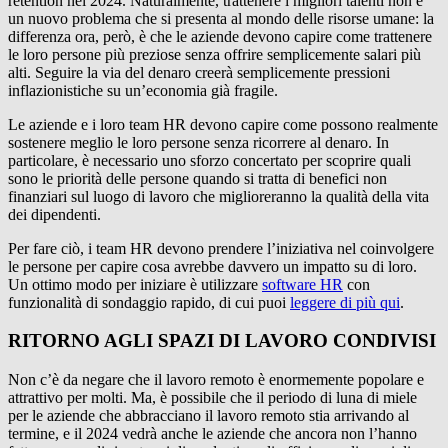
retention nel 2024. Naturalmente, trattenere i migliori talenti non è
un nuovo problema che si presenta al mondo delle risorse umane: la
differenza ora, però, è che le aziende devono capire come trattenere
le loro persone più preziose senza offrire semplicemente salari più
alti. Seguire la via del denaro creerà semplicemente pressioni
inflazionistiche su un’economia già fragile.
Le aziende e i loro team HR devono capire come possono realmente
sostenere meglio le loro persone senza ricorrere al denaro. In
particolare, è necessario uno sforzo concertato per scoprire quali
sono le priorità delle persone quando si tratta di benefici non
finanziari sul luogo di lavoro che miglioreranno la qualità della vita
dei dipendenti.
Per fare ciò, i team HR devono prendere l’iniziativa nel coinvolgere
le persone per capire cosa avrebbe davvero un impatto su di loro.
Un ottimo modo per iniziare è utilizzare
software HR
con
funzionalità di sondaggio rapido, di cui puoi
leggere di più qui
.
RITORNO AGLI SPAZI DI LAVORO CONDIVISI
Non c’è da negare che il lavoro remoto è enormemente popolare e
attrattivo per molti. Ma, è possibile che il periodo di luna di miele
per le aziende che abbracciano il lavoro remoto stia arrivando al
termine, e il 2024 vedrà anche le aziende che ancora non l’hanno