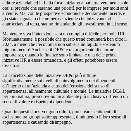
culture aziendali ed in Italia forse iniziamo a parlarne veramente solo
ora; si prevede che saranno una priorità per le imprese per molti anni
a venire. Ma, con le prospettive economiche decisamente incerte, è
già stato segnalato che numerose aziende che iniziavano ad
approcciarsi al tema, stanno rimandando gli investimenti in tal senso.
Mantenere viva l’attenzione sarà un compito difficile per molti HR.
Sfortunatamente, è possibile che questo trend continuerà ben oltre il
2024, a meno che l’economia non subisca un rapido e sostenuto
miglioramento! Anche se il DE&I è un argomento di enorme
importanza, quando le finanze sono limitate, è una delle prime
iniziative HR a essere rimandata, e gli effetti potrebbero essere
disastrosi.
La cancellazione delle iniziative DE&I può influire
significativamente sui livelli di coinvolgimento dei dipendenti
all’interno di un’azienda a causa dell’erosione del senso di
appartenenza, allineamento culturale e morale. Le iniziative DE&I,
per loro natura, promuovono un ambiente più inclusivo, offrendo un
senso di valore e rispetto ai dipendenti.
Quando questi sforzi vengono ridotti, può creare sentimenti di
esclusione tra gruppi sottorappresentati, diminuendo il loro senso di
appartenenza e causando disimpegno.