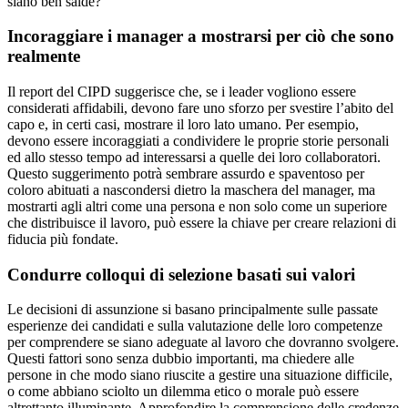
siano ben salde?
Incoraggiare i manager a mostrarsi per ciò che sono
realmente
Il report del CIPD suggerisce che, se i leader vogliono essere
considerati affidabili, devono fare uno sforzo per svestire l’abito del
capo e, in certi casi, mostrare il loro lato umano. Per esempio,
devono essere incoraggiati a condividere le proprie storie personali
ed allo stesso tempo ad interessarsi a quelle dei loro collaboratori.
Questo suggerimento potrà sembrare assurdo e spaventoso per
coloro abituati a nascondersi dietro la maschera del manager, ma
mostrarti agli altri come una persona e non solo come un superiore
che distribuisce il lavoro, può essere la chiave per creare relazioni di
fiducia più fondate.
Condurre colloqui di selezione basati sui valori
Le decisioni di assunzione si basano principalmente sulle passate
esperienze dei candidati e sulla valutazione delle loro competenze
per comprendere se siano adeguate al lavoro che dovranno svolgere.
Questi fattori sono senza dubbio importanti, ma chiedere alle
persone in che modo siano riuscite a gestire una situazione difficile,
o come abbiano sciolto un dilemma etico o morale può essere
altrettanto illuminante. Approfondire la comprensione delle credenze