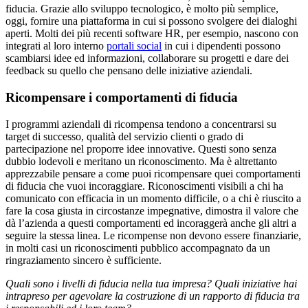
fiducia. Grazie allo sviluppo tecnologico, è molto più semplice,
oggi, fornire una piattaforma in cui si possono svolgere dei dialoghi
aperti. Molti dei più recenti software HR, per esempio, nascono con
integrati al loro interno
portali social
in cui i dipendenti possono
scambiarsi idee ed informazioni, collaborare su progetti e dare dei
feedback su quello che pensano delle iniziative aziendali.
Ricompensare i comportamenti di fiducia
I programmi aziendali di ricompensa tendono a concentrarsi su
target di successo, qualità del servizio clienti o grado di
partecipazione nel proporre idee innovative. Questi sono senza
dubbio lodevoli e meritano un riconoscimento. Ma è altrettanto
apprezzabile pensare a come puoi ricompensare quei comportamenti
di fiducia che vuoi incoraggiare. Riconoscimenti visibili a chi ha
comunicato con efficacia in un momento difficile, o a chi è riuscito a
fare la cosa giusta in circostanze impegnative, dimostra il valore che
dà l’azienda a questi comportamenti ed incoraggerà anche gli altri a
seguire la stessa linea. Le ricompense non devono essere finanziarie,
in molti casi un riconoscimenti pubblico accompagnato da un
ringraziamento sincero è sufficiente.
Quali sono i livelli di fiducia nella tua impresa? Quali iniziative hai
intrapreso per agevolare la costruzione di un rapporto di fiducia tra