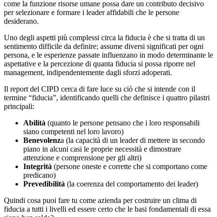
come la funzione risorse umane possa dare un contributo decisivo
per selezionare e formare i leader affidabili che le persone
desiderano.
Uno degli aspetti più complessi circa la fiducia è che si tratta di un
sentimento difficile da definire; assume diversi significati per ogni
persona, e le esperienze passate influenzano in modo determinante le
aspettative e la percezione di quanta fiducia si possa riporre nel
management, indipendentemente dagli sforzi adoperati.
Il report del CIPD cerca di fare luce su ciò che si intende con il
termine “fiducia”, identificando quelli che definisce i quattro pilastri
principali:
Abilità
(quanto le persone pensano che i loro responsabili
siano competenti nel loro lavoro)
Benevolenz
a (la capacità di un leader di mettere in secondo
piano in alcuni casi le proprie necessità e dimostrare
attenzione e comprensione per gli altri)
Integrità
(persone oneste e corrette che si comportano come
predicano)
Prevedibilità
(la coerenza del comportamento dei leader)
Quindi cosa puoi fare tu come azienda per costruire un clima di
fiducia a tutti i livelli ed essere certo che le basi fondamentali di essa