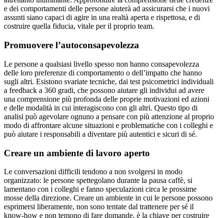
e dei comportamenti delle persone aiuterà ad assicurarsi che i nuovi
assunti siano capaci di agire in una realtà aperta e rispettosa, e di
costruire quella fiducia, vitale per il proprio team.
Promuovere l’autoconsapevolezza
Le persone a qualsiasi livello spesso non hanno consapevolezza
delle loro preferenze di comportamento o dell’impatto che hanno
sugli altri. Esistono svariate tecniche, dai test psicometrici individuali
a feedback a 360 gradi, che possono aiutare gli individui ad avere
una comprensione più profonda delle proprie motivazioni ed azioni
e delle modalità in cui interagiscono con gli altri. Questo tipo di
analisi può agevolare ognuno a pensare con più attenzione al proprio
modo di affrontare alcune situazioni e problematiche con i colleghi e
può aiutare i responsabili a diventare più autentici e sicuri di sé.
Creare un ambiente di lavoro aperto
Le conversazioni difficili tendono a non svolgersi in modo
organizzato: le persone spettegolano durante la pausa caffè, si
lamentano con i colleghi e fanno speculazioni circa le prossime
mosse della direzione. Creare un ambiente in cui le persone possono
esprimersi liberamente, non sono tentate dal trattenere per sé il
know-how e non temono di fare domande, è la chiave per costruire