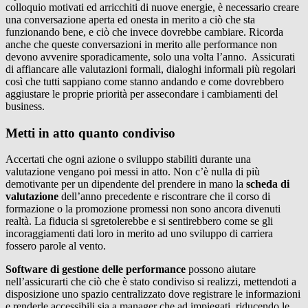
colloquio motivati ed arricchiti di nuove energie, è necessario creare
una conversazione aperta ed onesta in merito a ciò che sta
funzionando bene, e ciò che invece dovrebbe cambiare. Ricorda
anche che queste conversazioni in merito alle performance non
devono avvenire sporadicamente, solo una volta l’anno. Assicurati
di affiancare alle valutazioni formali, dialoghi informali più regolari
così che tutti sappiano come stanno andando e come dovrebbero
aggiustare le proprie priorità per assecondare i cambiamenti del
business.
Metti in atto quanto condiviso
Accertati che ogni azione o sviluppo stabiliti durante una
valutazione vengano poi messi in atto. Non c’è nulla di più
demotivante per un dipendente del prendere in mano la
scheda di
valutazione
dell’anno precedente e riscontrare che il corso di
formazione o la promozione promessi non sono ancora divenuti
realtà. La fiducia si sgretolerebbe e si sentirebbero come se gli
incoraggiamenti dati loro in merito ad uno sviluppo di carriera
fossero parole al vento.
Software di gestione delle performance
possono aiutare
nell’assicurarti che ciò che è stato condiviso si realizzi, mettendoti a
disposizione uno spazio centralizzato dove registrare le informazioni
e renderle accessibili sia a manager che ad impiegati, riducendo le