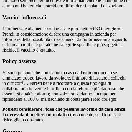
un modo semplice per incentivare tutti a mantenere le mani pulite ed
eliminare i batteri che potrebbero diffondere i malanni di stagione.
Vaccini influenzali
L’influenza è altamente contagiosa e può metterci KO per giorni.
Prendi in considerazione di fare una campagna in azienda per
informare della possibilità di vaccinarsi, dai informazioni a riguardo
e ricorda a tutti che per alcune categorie specifiche più soggette al
rischio, il vaccino è gratuito.
Policy assenze
Vi sono persone che non stanno a casa da lavoro nemmeno se
ammalate: troppo lavoro da svolgere, il timore di lasciare i colleghi
in difficoltà… Faresti bene a ricordare a questa tipologia di
collaboratori che venire in ufficio con la febbre è più dannoso che
assentarsi qualche giorno; non solo non si danno il tempo per
riprendersi al 100%, ma rischiano di contagiare i loro colleghi.
Potresti considerare l’idea che possano lavorare da casa senza
la necessità di mettersi in malattia
(ovviamente, se il loro stato
fisico glielo consente).
Gruppo