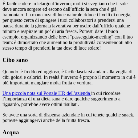
È facile cadere in letargo d’inverno; molti si svegliano che il sole
deve ancora sorgere ed escono dall’ufficio la sera che è già
tramontato. La mancanza di luce naturale riduce i livelli di energia,
per questo cerca di spingere i tuoi collaboratori a prendersi una
pausa durante la giornata lavorativa per uscire dall’ufficio qualche
minuto e respirare un po’ di aria fresca. Potresti dare il buon
esempio, organizzando delle brevi “passeggiate-meeting” con il tuo
team: è dimostrato che aumentino la produttività consentendoti allo
stesso tempo di prenderti la tua dose di luce solare!
Cibo sano
Quando è freddo ed uggioso, è facile lasciarsi andare alla voglia di
cibi golosi e calorici. In realtà l’inverno è proprio il momento in cui è
più importanti mangiare molta frutta e verdura.
Una piccola nota sul Portale HR dell’azienda
in cui ricordare
l’importanza di una dieta sana e dare qualche suggerimento a
riguardo, potrebbe avere ottimi risultati.
Se avete una sorta di dispensa aziendale in cui tenete qualche snack,
potreste aggiungervi anche della frutta fresca.
Acqua