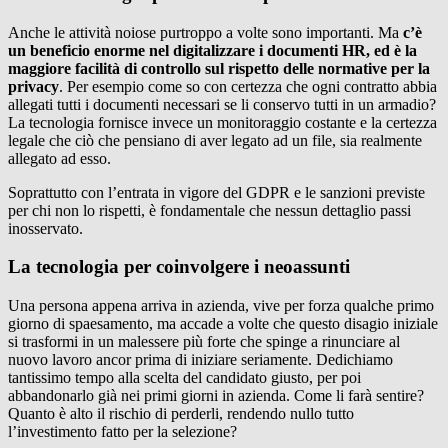
Anche le attività noiose purtroppo a volte sono importanti. Ma
c’è
un beneficio enorme nel digitalizzare i documenti HR, ed è la
maggiore facilità di controllo sul rispetto delle normative per la
privacy
. Per esempio come so con certezza che ogni contratto abbia
allegati tutti i documenti necessari se li conservo tutti in un armadio?
La tecnologia fornisce invece un monitoraggio costante e la certezza
legale che ciò che pensiano di aver legato ad un file, sia realmente
allegato ad esso.
Soprattutto con l’entrata in vigore del GDPR e le sanzioni previste
per chi non lo rispetti, è fondamentale che nessun dettaglio passi
inosservato.
La tecnologia per coinvolgere i neoassunti
Una persona appena arriva in azienda, vive per forza qualche primo
giorno di spaesamento, ma accade a volte che questo disagio iniziale
si trasformi in un malessere più forte che spinge a rinunciare al
nuovo lavoro ancor prima di iniziare seriamente. Dedichiamo
tantissimo tempo alla scelta del candidato giusto, per poi
abbandonarlo già nei primi giorni in azienda. Come li farà sentire?
Quanto è alto il rischio di perderli, rendendo nullo tutto
l’investimento fatto per la selezione?