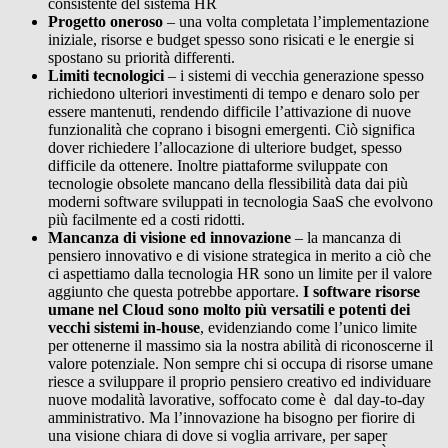
consistente del sistema HR
Progetto oneroso
– una volta completata l’implementazione
iniziale, risorse e budget spesso sono risicati e le energie si
spostano su priorità differenti.
Limiti tecnologici
– i sistemi di vecchia generazione spesso
richiedono ulteriori investimenti di tempo e denaro solo per
essere mantenuti, rendendo difficile l’attivazione di nuove
funzionalità che coprano i bisogni emergenti. Ciò significa
dover richiedere l’allocazione di ulteriore budget, spesso
difficile da ottenere. Inoltre piattaforme sviluppate con
tecnologie obsolete mancano della flessibilità data dai più
moderni software sviluppati in tecnologia SaaS che evolvono
più facilmente ed a costi ridotti.
Mancanza di visione ed innovazione
– la mancanza di
pensiero innovativo e di visione strategica in merito a ciò che
ci aspettiamo dalla tecnologia HR sono un limite per il valore
aggiunto che questa potrebbe apportare.
I software risorse
umane nel Cloud sono molto più versatili e potenti dei
vecchi sistemi in-house
, evidenziando come l’unico limite
per ottenerne il massimo sia la nostra abilità di riconoscerne il
valore potenziale. Non sempre chi si occupa di risorse umane
riesce a sviluppare il proprio pensiero creativo ed individuare
nuove modalità lavorative, soffocato come è dal day-to-day
amministrativo. Ma l’innovazione ha bisogno per fiorire di
una visione chiara di dove si voglia arrivare, per saper