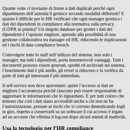
Quante volte ci troviamo di fronte a dati duplicati perchè ogni
dipartimento dell’azienda li gestisce secondo modalità differenti? E
quanto è difficile per le HR verificare che ogni manager gestisca i
dati dei dipendenti in compliance alla normativa sulla privacy
(GDPR in primis)? Un singolo database per gestire i dati dei
dipendenti è l’opzione migliore, aprendo alla possibilità di una
gestione collaborativa tra manager ed HR, riducendo le duplicazioni
ed i rischi di data compliance breach.
Coinvolgere tutto lo staff nell’utilizzo del sistema, non solo i
manager, ma tutti i dipendenti, porta innumerevoli vantaggi. Tutti i
documenti possono essere generati, spediti ed archiviati sul sistema,
l’inserimento dati è più snello, gli errori si riducono e la verifica da
parte di tutti gli interessati è più immediata.
Il self-service non deve spaventare: aprire l’accesso ai dati ne
migliora l’accuratezza perchè ciascuno può essere responsabile di
aggiornare le informazioni che lo riguardano. E per tutti coloro che
temono che così i dati siano accessibili anche a chi non ne ha
l’autorizzazione, pensate ai rischi che si corrono dimenticando fogli
in giro, rispetto a conservarli su un software il cui accesso è legato
ad un account che effettua il log-out dopo alcuni minuti di inattività.
Usa la tecnologia per l’HR compliance