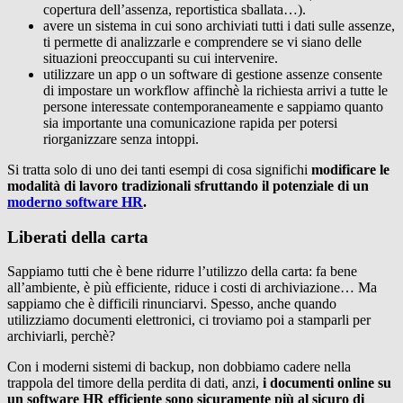
copertura dell’assenza, reportistica sballata…).
avere un sistema in cui sono archiviati tutti i dati sulle assenze,
ti permette di analizzarle e comprendere se vi siano delle
situazioni preoccupanti su cui intervenire.
utilizzare un app o un software di gestione assenze consente
di impostare un workflow affinchè la richiesta arrivi a tutte le
persone interessate contemporaneamente e sappiamo quanto
sia importante una comunicazione rapida per potersi
riorganizzare senza intoppi.
Si tratta solo di uno dei tanti esempi di cosa significhi
modificare le
modalità di lavoro tradizionali sfruttando il potenziale di un
moderno software HR
.
Liberati della carta
Sappiamo tutti che è bene ridurre l’utilizzo della carta: fa bene
all’ambiente, è più efficiente, riduce i costi di archiviazione… Ma
sappiamo che è difficili rinunciarvi. Spesso, anche quando
utilizziamo documenti elettronici, ci troviamo poi a stamparli per
archiviarli, perchè?
Con i moderni sistemi di backup, non dobbiamo cadere nella
trappola del timore della perdita di dati, anzi,
i documenti online su
un software HR efficiente sono sicuramente più al sicuro di