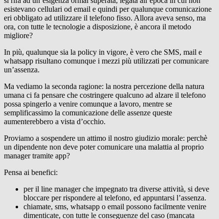
si rifà ad un’esigenza ormai superata, legata all’epoca in cui non
esistevano cellulari od email e quindi per qualunque comunicazione
eri obbligato ad utilizzare il telefono fisso. Allora aveva senso, ma
ora, con tutte le tecnologie a disposizione, è ancora il metodo
migliore?
In più, qualunque sia la policy in vigore, è vero che SMS, mail e
whatsapp risultano comunque i mezzi più utilizzati per comunicare
un’assenza.
Ma vediamo la seconda ragione: la nostra percezione della natura
umana ci fa pensare che costringere qualcuno ad alzare il telefono
possa spingerlo a venire comunque a lavoro, mentre se
semplificassimo la comunicazione delle assenze queste
aumenterebbero a vista d’occhio.
Proviamo a sospendere un attimo il nostro giudizio morale: perchè
un dipendente non deve poter comunicare una malattia al proprio
manager tramite app?
Pensa ai benefici:
per il line manager che impegnato tra diverse attività, si deve
bloccare per rispondere al telefono, ed appuntarsi l’assenza.
chiamate, sms, whatsapp o email possono facilmente venire
dimenticate, con tutte le conseguenze del caso (mancata