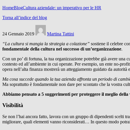
Home
Blog
Cultura aziendale: un imperativo per le HR
Torna all’indice del blog
24 Gennaio 2019
Martina Tattini
“La cultura si mangia la strategia a colazione”
sostiene il celebre c
fondamentale della cultura nel successo di un’organizzazione
.
Con un po’ di fortuna, la tua organizzazione potrebbe già avere una cul
contesto ed all’ambiente in cui operate. Per esempio, un ente no-prof
opera nell’alta finanza mostrerà un atteggiamento guidato da autorità 
Ma cosa succede quando la tua azienda affronta un periodo di camb
Ma soprattutto è fondamentale non dare per scontato che la vostra cultu
Abbiamo pensato a 5 suggerimenti per proteggere il meglio della 
Visibilità
Se non l’hai ancora fatto, lavora con un gruppo di dipendenti scelti trasv
migliorare, quali elementi vanno riconsiderati… In questo modo potrai