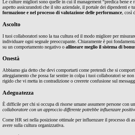
Le culture migliori sono quelle in cui il management “predica bene e r
aspetto assicurandoti che il sito aziendale, il portale dei dipendenti e
formazione e nel processo di valutazione delle performance
, così 
Ascolto
I tuoi collaboratori sono la tua cultura ed il modo migliore per misurar
individuare ogni segnale preoccupante. Chiaramente è poi fondamentale d
su un comportamento negativo o
allineare meglio il sistema di bonu
Onestà
Abbiamo gia detto che devi comportarti come pretendi che si comportino 
atteggiamento che possa far sentire in colpa i tuoi collaboratori se no
rigido che vi metta in contradizione o creerete confusione sul messagg
Adeguatezza
È difficile per chi si occupa di risorse umane assumere persone con u
collaboratore con un approccio differente potrebbe influenzare positi
Come HR sei nella posizione ottimale per influenzare il processo di 
avere sulla cultura organizzativa.