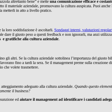
azzola altrettanto bene” e mette
una comunicazione efficace e costante
 tutto il materiale aziendale, promuovano la cultura auspicata. Puoi anche
da metterli in atto a livello pratico.
e la loro soddisfazione è ascoltarli.
Sondaggi interni, valutazioni regolar
are il giusto peso a questi feedback e non ignorarli, ma anzi utilizzarli
s e gratifiche alla cultura aziendale
.
gli altri. Se la cultura aziendale sottolinea l’importanza del giusto bi
n lavorano fino a tardi la sera. Se il management preme sulla creazione 
io che volete trasmettere.
n atteggiamento adeguato alla cultura aziendale.
Quando questo elemento
vamente il business?
assunzione ed
aiutare il management ad identificare i candidati adegua