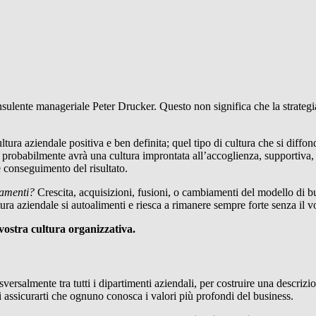
onsulente manageriale Peter Drucker. Questo non significa che la strate
tura aziendale positiva e ben definita; quel tipo di cultura che si diffo
it probabilmente avrà una cultura improntata all’accoglienza, supportiva
e conseguimento del risultato.
iamenti?
Crescita, acquisizioni, fusioni, o cambiamenti del modello di bu
ra aziendale si autoalimenti e riesca a rimanere sempre forte senza il vo
vostra cultura organizzativa.
ersalmente tra tutti i dipartimenti aziendali, per costruire una descrizion
 assicurarti che ognuno conosca i valori più profondi del business.