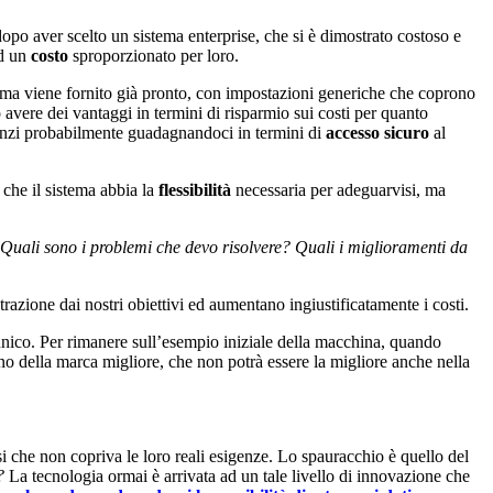
opo aver scelto un sistema enterprise, che si è dimostrato costoso e
ad un
costo
sproporzionato per loro.
sistema viene fornito già pronto, con impostazioni generiche che coprono
avere dei vantaggi in termini di risparmio sui costi per quanto
ed anzi probabilmente guadagnandoci in termini di
accesso sicuro
al
 che il sistema abbia la
flessibilità
necessaria per adeguarvisi, ma
Quali sono i problemi che devo risolvere? Quali i miglioramenti da
razione dai nostri obiettivi ed aumentano ingiustificatamente i costi.
 unico. Per rimanere sull’esempio iniziale della macchina, quando
o della marca migliore, che non potrà essere la migliore anche nella
i che non copriva le loro reali esigenze. Lo spauracchio è quello del
?
La tecnologia ormai è arrivata ad un tale livello di innovazione che