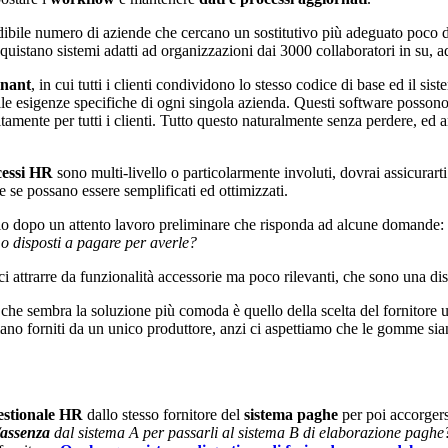
dibile numero di aziende che cercano un sostitutivo più adeguato poco d
istano sistemi adatti ad organizzazioni dai 3000 collaboratori in su, 
enant
, in cui tutti i clienti condividono lo stesso codice di base ed il 
lle esigenze specifiche di ogni singola azienda. Questi software possono 
uitamente per tutti i clienti. Tutto questo naturalmente senza perdere, 
cessi HR
sono multi-livello o particolarmente involuti, dovrai assicurarti
e se possano essere semplificati ed ottimizzati.
olo dopo un attento lavoro preliminare che risponda ad alcune domande:
mo disposti a pagare per averle?
 attrarre da funzionalità accessorie ma poco rilevanti, che sono una dist
 che sembra la soluzione più comoda è quello della scelta del fornitore
no forniti da un unico produttore, anzi ci aspettiamo che le gomme sian
estionale HR
dallo stesso fornitore del
sistema paghe
per poi accorgers
/assenza
dal sistema A per passarli al sistema B di elaborazione paghe