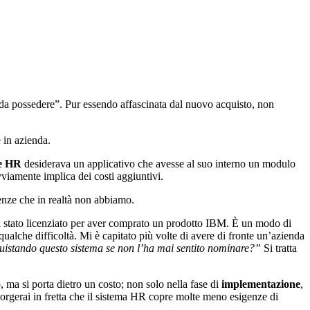
da possedere”. Pur essendo affascinata dal nuovo acquisto, non
 in azienda.
re HR
desiderava un applicativo che avesse al suo interno un modulo
vviamente implica dei costi aggiuntivi.
genze che in realtà non abbiamo.
ai stato licenziato per aver comprato un prodotto IBM. È un modo di
ualche difficoltà. Mi è capitato più volte di avere di fronte un’azienda
uistando questo sistema se non l’ha mai sentito nominare?”
Si tratta
, ma si porta dietro un costo; non solo nella fase di
implementazione
,
ccorgerai in fretta che il sistema HR copre molte meno esigenze di