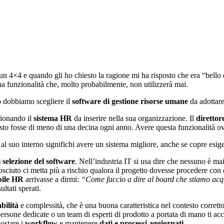
 4×4 e quando gli ho chiesto la ragione mi ha risposto che era “bello 
na funzionalità che, molto probabilmente, non utilizzerà mai.
o dobbiamo scegliere il
software di gestione risorse umane
da adottare
zionando il
sistema HR
da inserire nella sua organizzazione. Il
diretto
visto fosse di meno di una decina ogni anno. Avere questa funzionalità o
 al suo interno significhi avere un sistema migliore, anche se copre esi
 selezione del software
. Nell’industria IT si usa dire che nessuno è m
ciuto ci metta più a rischio qualora il progetto dovesse procedere con q
bile HR
arrivasse a dirmi:
“Come faccio a dire al board che stiamo acq
ultati sperati.
bilità
e complessità, che è una buona caratteristica nel contesto corretto
 persone dedicate o un team di esperti di prodotto a portata di mano ti a
postare i
workflow
e mantenere
dati e processi aggiornati
.