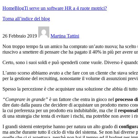
Home
Blog
Ti serve un software HR a 4 ruote motrici?
Torna all’indice del blog
26 Febbraio 2019
Martina Tattini
Non troppo tempo fa un amico ha comprato un’auto nuova; ha scelto un
riuscivo a smettere di pensare che ha pagato il 40% in più per avere u
Certo, sono i suoi soldi e può spenderli come vuole. Diverso è quand
L’anno scorso abbiamo avuto a che fare con un cliente che stava sele
per la gestione del recruiting, nonostante il volume di assunzioni pre
Spesso la percezione è che acquistare una soluzione che abbia di tutto
“Comprare in grande”
è un fattore che entra in gioco nel
processo di
dire dato dalla paura che decidere di acquistare un prodotto meno conos
la cui preferenza per un prodotto era indubitabile, ma che il
responsa
di una strategia che tenta di evitare i rischi, ma potrebbe non avere i ris
I grandi sistemi enterprise hanno per natura un alto grado di
configura
ma anche durante tutto il ciclo di vita del sistema. Se non hai diverse
quelle che ci si aspettava, perchè non hai il tempo ed il budget per im