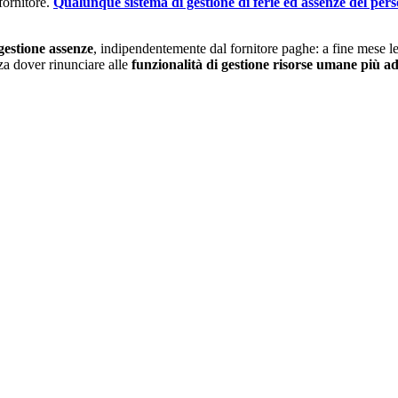
fornitore.
Qualunque sistema di gestione di ferie ed assenze del perso
gestione assenze
, indipendentemente dal fornitore paghe: a fine mese le
za dover rinunciare alle
funzionalità di gestione risorse umane più ad