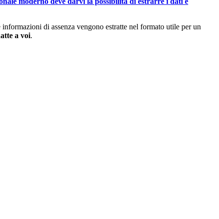
nale moderno deve darvi la possibilità di estrarre i dati e
 informazioni di assenza vengono estratte nel formato utile per un
atte a voi
.