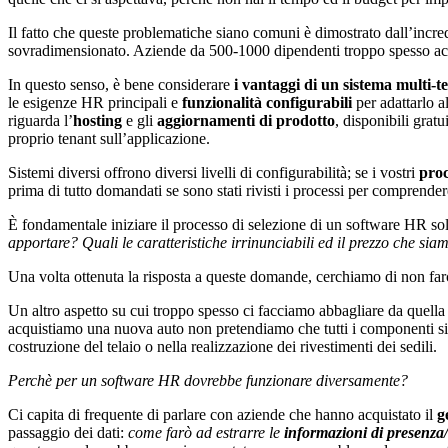
Il fatto che queste problematiche siano comuni è dimostrato dall’incre
sovradimensionato. Aziende da 500-1000 dipendenti troppo spesso acqu
In questo senso, è bene considerare
i vantaggi di un sistema multi-t
le esigenze HR principali e
funzionalità configurabili
per adattarlo a
riguarda l’
hosting
e gli
aggiornamenti di prodotto
, disponibili grat
proprio tenant sull’applicazione.
Sistemi diversi offrono diversi livelli di configurabilità; se i vostri
pro
prima di tutto domandati se sono stati rivisti i processi per comprender
È fondamentale iniziare il processo di selezione di un software HR s
apportare? Quali le caratteristiche irrinunciabili ed il prezzo che sia
Una volta ottenuta la risposta a queste domande, cerchiamo di non farci
Un altro aspetto su cui troppo spesso ci facciamo abbagliare da quella
acquistiamo una nuova auto non pretendiamo che tutti i componenti sia
costruzione del telaio o nella realizzazione dei rivestimenti dei sedili.
Perchè per un software HR dovrebbe funzionare diversamente?
Ci capita di frequente di parlare con aziende che hanno acquistato il
g
passaggio dei dati:
come farò ad estrarre le
informazioni di presenza