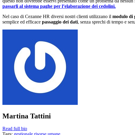
questo non dovrebbe esservi presentato come un problema da nessun 
passarli al sistema paghe per l’elaborazione dei cedolini.
Nel caso di Cezanne HR diversi nostri clienti utilizzano il
modulo di 
semplice ed efficace
passaggio dei dati
, senza sprechi di tempo e sen
Martina Tattini
Read full bio
Tags:
gestionale risorse umane