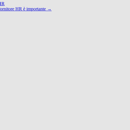
 HR
o fornitore HR è importante
→