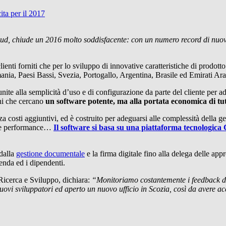
ta per il 2017
ud, chiude un 2016 molto soddisfacente: con un numero record di nuovi c
nti forniti che per lo sviluppo di innovative caratteristiche di prodotto.
rmania, Paesi Bassi, Svezia, Portogallo, Argentina, Brasile ed Emirati Ara
unite alla semplicità d’uso e di configurazione da parte del cliente per ad
ni che cercano
un software potente, ma alla portata economica di tut
za costi aggiuntivi, ed è costruito per adeguarsi alle complessità della ge
elle performance…
Il software si basa su una piattaforma tecnologica
 dalla
gestione documentale
e la firma digitale fino alla delega delle appr
ienda ed i dipendenti.
Ricerca e Sviluppo, dichiara:
“Monitoriamo costantemente i feedback de
uovi sviluppatori ed aperto un nuovo ufficio in Scozia, così da avere ac