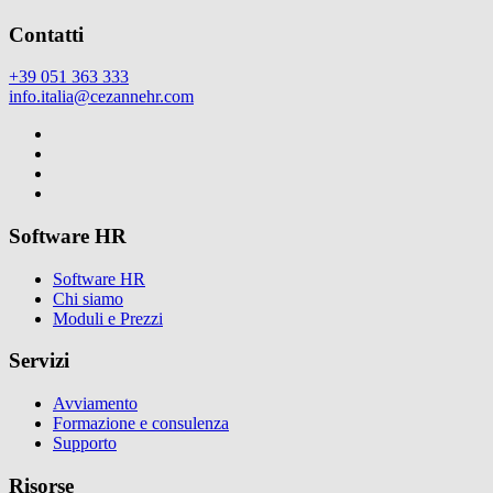
Contatti
+39 051 363 333
info.italia@cezannehr.com
Software HR
Software HR
Chi siamo
Moduli e Prezzi
Servizi
Avviamento
Formazione e consulenza
Supporto
Risorse