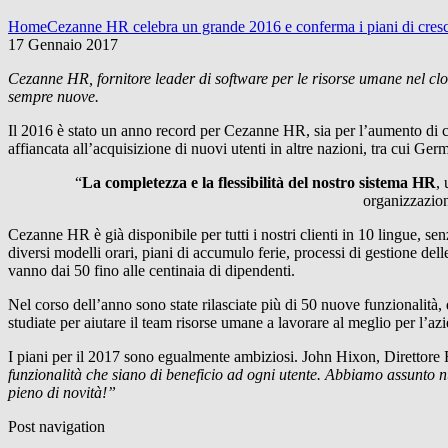
Home
Cezanne HR celebra un grande 2016 e conferma i piani di cresci
17 Gennaio 2017
Cezanne HR, fornitore leader di software per le risorse umane nel clo
sempre nuove.
Il 2016 è stato un anno record per Cezanne HR, sia per l’aumento di clie
affiancata all’acquisizione di nuovi utenti in altre nazioni, tra cui Ge
“
La completezza e la flessibilità del nostro sistema HR
, 
organizzazio
Cezanne HR è già disponibile per tutti i nostri clienti in 10 lingue, sen
diversi modelli orari, piani di accumulo ferie, processi di gestione d
vanno dai 50 fino alle centinaia di dipendenti.
Nel corso dell’anno sono state rilasciate più di 50 nuove funzionalità,
studiate per aiutare il team risorse umane a lavorare al meglio per l’az
I piani per il 2017 sono egualmente ambiziosi. John Hixon, Direttore 
funzionalità che siano di beneficio ad ogni utente. Abbiamo assunto n
pieno di novità!”
Post navigation