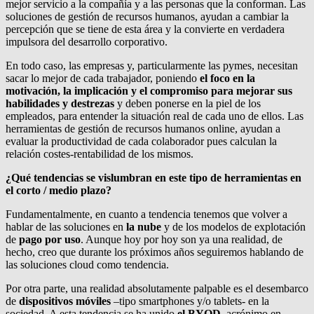
mejor servicio a la compañía y a las personas que la conforman. Las
soluciones de gestión de recursos humanos, ayudan a cambiar la
percepción que se tiene de esta área y la convierte en verdadera
impulsora del desarrollo corporativo.
En todo caso, las empresas y, particularmente las pymes, necesitan
sacar lo mejor de cada trabajador, poniendo
el foco en la
motivación, la implicación y el compromiso para mejorar sus
habilidades y destrezas
y deben ponerse en la piel de los
empleados, para entender la situación real de cada uno de ellos. Las
herramientas de gestión de recursos humanos online, ayudan a
evaluar la productividad de cada colaborador pues calculan la
relación costes-rentabilidad de los mismos.
¿Qué tendencias se vislumbran en este tipo de herramientas en
el corto / medio plazo?
Fundamentalmente, en cuanto a tendencia tenemos que volver a
hablar de las soluciones en
la nube
y de los modelos de explotación
de
pago por uso
. Aunque hoy por hoy son ya una realidad, de
hecho, creo que durante los próximos años seguiremos hablando de
las soluciones cloud como tendencia.
Por otra parte, una realidad absolutamente palpable es el desembarco
de
dispositivos móviles
–tipo smartphones y/o tablets- en la
sociedad. A esta tendencia se ha unido
el BYOD
, acrónimo en