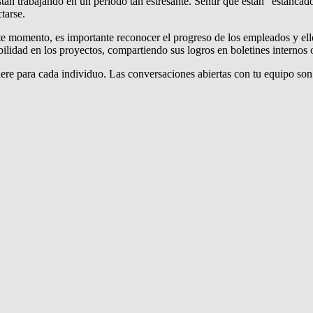
tán trabajando en un período tan estresante. Sentir que están “estanca
tarse.
ste momento, es importante reconocer el progreso de los empleados y ell
dad en los proyectos, compartiendo sus logros en boletines internos o 
re para cada individuo. Las conversaciones abiertas con tu equipo son 