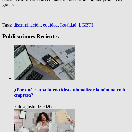
graves.
Tags:
discriminación
,
equidad
,
Igualdad
,
LGBTI+
Publicaciones Recientes
¿Por qué es una buena idea automatizar la nómina en tu
empresa?
7 de agosto de 2026