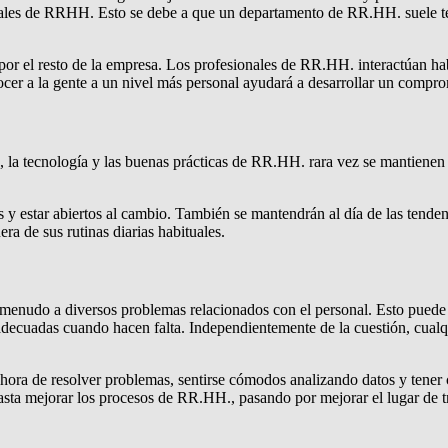
onales de RRHH. Esto se debe a que un departamento de RR.HH. suele ten
r el resto de la empresa. Los profesionales de RR.HH. interactúan hab
nocer a la gente a un nivel más personal ayudará a desarrollar un comprom
 la tecnología y las buenas prácticas de RR.HH. rara vez se mantiene
 estar abiertos al cambio. También se mantendrán al día de las tendenci
a de sus rutinas diarias habituales.
 menudo a diversos problemas relacionados con el personal. Esto puede
as adecuadas cuando hacen falta. Independientemente de la cuestión, cual
a hora de resolver problemas, sentirse cómodos analizando datos y tener
sta mejorar los procesos de RR.HH., pasando por mejorar el lugar de tr