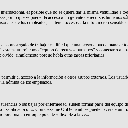
es internacional, es posible que no se quiera dar la misma visibilidad
reas por lo que se puede da acceso a un gerente de recursos humanos sól
personales de los empleados, sin tener accesos a la inforamción sensible
obrecargado de trabajo: es difícil que una persona pueda manejar todo. 
 el sistema un rol como “equipo de recursos humanos” y conectarlo a un
lvide, simplemente porque había otras tareas prioritarias.
ara permitir el acceso a la información a otros grupos externos. Los u
r la nómina de los empleados.
s ausencias o las bajas por enfermedad, suelen formar parte del equipo
sponsabilidad a otro. Con Cezanne OnDemand, se puede hacer de un mod
porciona un enfoque potente y flexible a la vez.