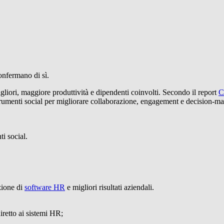
confermano di sì.
iori, maggiore produttività e dipendenti coinvolti. Secondo il report
C
trumenti social per migliorare collaborazione, engagement e decision-m
i social.
zione di
software HR
e migliori risultati aziendali.
iretto ai sistemi HR;