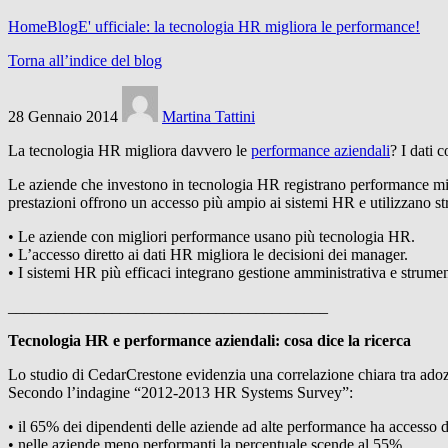
Home
Blog
E' ufficiale: la tecnologia HR migliora le performance!
Torna all’indice del blog
28 Gennaio 2014
Martina Tattini
La tecnologia HR migliora davvero le
performance aziendali
? I dati 
Le aziende che investono in tecnologia HR registrano performance migl
prestazioni offrono un accesso più ampio ai sistemi HR e utilizzano s
• Le aziende con migliori performance usano più tecnologia HR.
• L’accesso diretto ai dati HR migliora le decisioni dei manager.
• I sistemi HR più efficaci integrano gestione amministrativa e strument
________________________________________
Tecnologia HR e performance aziendali: cosa dice la ricerca
Lo studio di CedarCrestone evidenzia una correlazione chiara tra ado
Secondo l’indagine “2012-2013 HR Systems Survey”:
• il 65% dei dipendenti delle aziende ad alte performance ha accesso d
• nelle aziende meno performanti la percentuale scende al 55%.