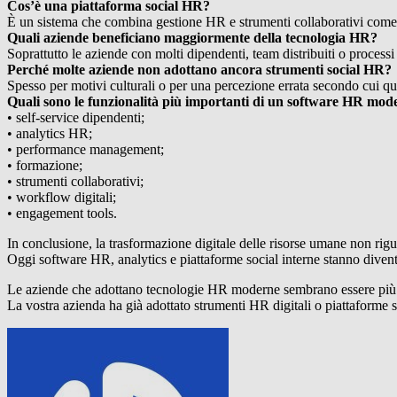
Cos’è una piattaforma social HR?
È un sistema che combina gestione HR e strumenti collaborativi come
Quali aziende beneficiano maggiormente della tecnologia HR?
Soprattutto le aziende con molti dipendenti, team distribuiti o proces
Perché molte aziende non adottano ancora strumenti social HR?
Spesso per motivi culturali o per una percezione errata secondo cui que
Quali sono le funzionalità più importanti di un software HR mo
• self-service dipendenti;
• analytics HR;
• performance management;
• formazione;
• strumenti collaborativi;
• workflow digitali;
• engagement tools.
In conclusione, la trasformazione digitale delle risorse umane non rigu
Oggi software HR, analytics e piattaforme social interne stanno diven
Le aziende che adottano tecnologie HR moderne sembrano essere più agil
La vostra azienda ha già adottato strumenti HR digitali o piattaforme s