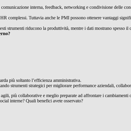
 comunicazione interna, feedback, networking e condivisione delle co
si HR complessi. Tuttavia anche le PMI possono ottenere vantaggi signifi
sti strumenti riducono la produttività, mentre i dati mostrano spesso il c
derno?
arda più soltanto l’efficienza amministrativa.
tando strumenti strategici per migliorare performance aziendali, collab
i, più collaborative e meglio preparate ad affrontare i cambiamenti org
ocial interne? Quali benefici avete osservato?