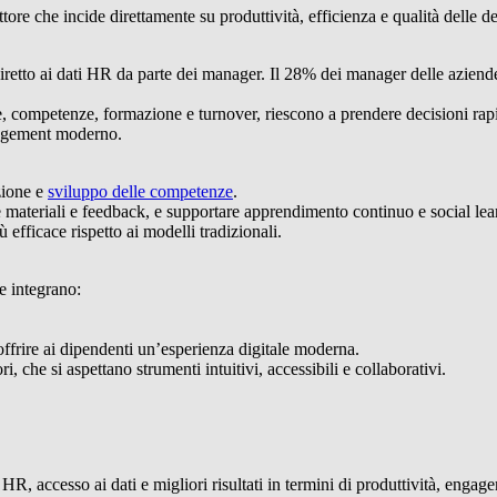
tore che incide direttamente su produttività, efficienza e qualità delle de
so diretto ai dati HR da parte dei manager. Il 28% dei manager delle az
 competenze, formazione e turnover, riescono a prendere decisioni rapi
nagement moderno.
zione e
sviluppo delle competenze
.
 materiali e feedback, e supportare apprendimento continuo e social lea
efficace rispetto ai modelli tradizionali.
e integrano:
offrire ai dipendenti un’esperienza digitale moderna.
, che si aspettano strumenti intuitivi, accessibili e collaborativi.
HR, accesso ai dati e migliori risultati in termini di produttività, engag