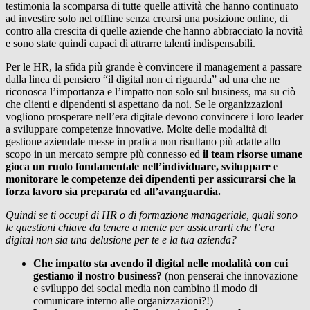
testimonia la scomparsa di tutte quelle attività che hanno continuato
ad investire solo nel offline senza crearsi una posizione online, di
contro alla crescita di quelle aziende che hanno abbracciato la novità
e sono state quindi capaci di attrarre talenti indispensabili.
Per le HR, la sfida più grande è convincere il management a passare
dalla linea di pensiero “il digital non ci riguarda” ad una che ne
riconosca l’importanza e l’impatto non solo sul business, ma su ciò
che clienti e dipendenti si aspettano da noi. Se le organizzazioni
vogliono prosperare nell’era digitale devono convincere i loro leader
a sviluppare competenze innovative. Molte delle modalità di
gestione aziendale messe in pratica non risultano più adatte allo
scopo in un mercato sempre più connesso ed
il team risorse umane
gioca un ruolo fondamentale nell’individuare, sviluppare e
monitorare le competenze dei dipendenti per assicurarsi che la
forza lavoro sia preparata ed all’avanguardia.
Quindi se ti occupi di HR o di formazione manageriale, quali sono
le questioni chiave da tenere a mente per assicurarti che l’era
digital non sia una delusione per te e la tua azienda?
Che impatto sta avendo il digital nelle modalità con cui
gestiamo il nostro business?
(non penserai che innovazione
e sviluppo dei social media non cambino il modo di
comunicare interno alle organizzazioni?!)