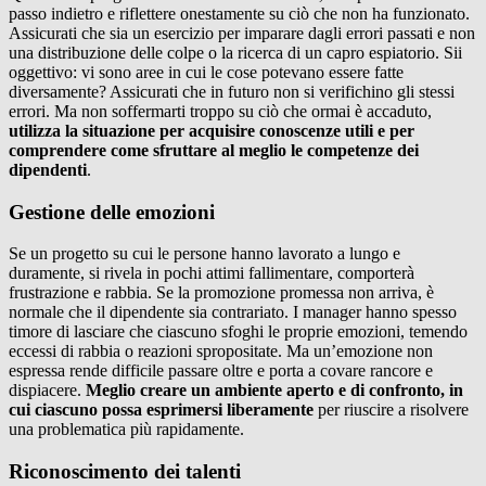
passo indietro e riflettere onestamente su ciò che non ha funzionato.
Assicurati che sia un esercizio per imparare dagli errori passati e non
una distribuzione delle colpe o la ricerca di un capro espiatorio. Sii
oggettivo: vi sono aree in cui le cose potevano essere fatte
diversamente? Assicurati che in futuro non si verifichino gli stessi
errori. Ma non soffermarti troppo su ciò che ormai è accaduto,
utilizza la situazione per acquisire conoscenze utili e per
comprendere come sfruttare al meglio le competenze dei
dipendenti
.
Gestione delle emozioni
Se un progetto su cui le persone hanno lavorato a lungo e
duramente, si rivela in pochi attimi fallimentare, comporterà
frustrazione e rabbia. Se la promozione promessa non arriva, è
normale che il dipendente sia contrariato. I manager hanno spesso
timore di lasciare che ciascuno sfoghi le proprie emozioni, temendo
eccessi di rabbia o reazioni spropositate. Ma un’emozione non
espressa rende difficile passare oltre e porta a covare rancore e
dispiacere.
Meglio creare un ambiente aperto e di confronto, in
cui ciascuno possa esprimersi liberamente
per riuscire a risolvere
una problematica più rapidamente.
Riconoscimento dei talenti