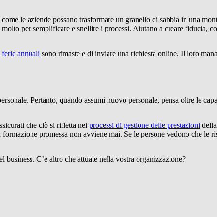
i come le aziende possano trasformare un granello di sabbia in una mont
molto per semplificare e snellire i processi. Aiutano a creare fiducia, 
e
ferie annuali
sono rimaste e di inviare una richiesta online. Il loro ma
tuo personale. Pertanto, quando assumi nuovo personale, pensa oltre le cap
icurati che ciò si rifletta nei
processi di gestione delle prestazioni
della
la formazione promessa non avviene mai. Se le persone vedono che le ri
l business. C’è altro che attuate nella vostra organizzazione?