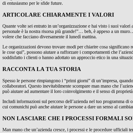
di entusiasmo per le sfide future.
ARTICOLARE CHIARAMENTE I VALORI
Quante volte sei entrato in un’organizzazione e hai visto i suoi valori
personale è la nostra risorsa più grande!”… beh, è ​​appeso a un muro…
volere che facciano diversamente il lunedì mattina.
Le organizzazioni devono trovare modi per chiarire cosa significano re
le cose qui”, possono aiutare a rafforzare i comportamenti che l’azie
soddisfatto i clienti o hanno adottato un approccio etico in una situaz
RACCONTA LA TUA STORIA
Spesso le persone rimpiangono i “primi giorni” di un’impresa, quando c
collaboratori. Questo inevitabilmente scompare man mano che l’azienda 
può aiutare ad aumentare il loro coinvolgimento e il senso di proprietà
Includi informazioni sul percorso dell’azienda nel tuo programma di o
cui comunichi può anche aiutare le persone a dare un senso al cambiame
NON LASCIARE CHE I PROCESSI FORMALI S
Man mano che un’azienda cresce, i processi e le procedure ufficiali te