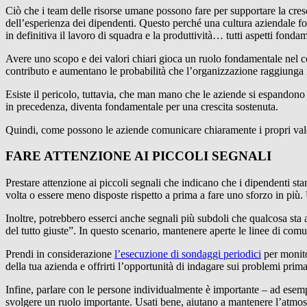
Ciò che i team delle risorse umane possono fare per supportare la cres
dell’esperienza dei dipendenti. Questo perché una cultura aziendale for
in definitiva il lavoro di squadra e la produttività… tutti aspetti fonda
Avere uno scopo e dei valori chiari gioca un ruolo fondamentale nel c
contributo e aumentano le probabilità che l’organizzazione raggiunga i 
Esiste il pericolo, tuttavia, che man mano che le aziende si espandono
in precedenza, diventa fondamentale per una crescita sostenuta.
Quindi, come possono le aziende comunicare chiaramente i propri valor
FARE ATTENZIONE AI PICCOLI SEGNALI
Prestare attenzione ai piccoli segnali che indicano che i dipendenti
volta o essere meno disposte rispetto a prima a fare uno sforzo in più.
Inoltre, potrebbero esserci anche segnali più subdoli che qualcosa sta 
del tutto giuste”. In questo scenario, mantenere aperte le linee di co
Prendi in considerazione
l’esecuzione di sondaggi periodici
per monitor
della tua azienda e offrirti l’opportunità di indagare sui problemi prima
Infine, parlare con le persone individualmente è importante – ad esemp
svolgere un ruolo importante. Usati bene, aiutano a mantenere l’atmos