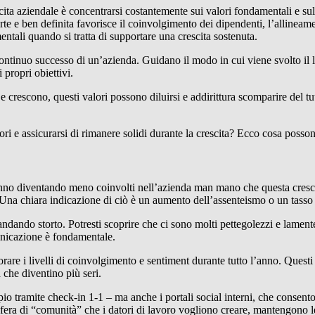
cita aziendale è concentrarsi costantemente sui valori fondamentali e su
te e ben definita favorisce il coinvolgimento dei dipendenti, l’allineame
mentali quando si tratta di supportare una crescita sostenuta.
ontinuo successo di un’azienda. Guidano il modo in cui viene svolto il l
propri obiettivi.
 e crescono, questi valori possono diluirsi e addirittura scomparire del 
i e assicurarsi di rimanere solidi durante la crescita? Ecco cosa posso
 stanno diventando meno coinvolti nell’azienda man mano che questa cre
 Una chiara indicazione di ciò è un aumento dell’assenteismo o un tasso d
andando storto. Potresti scoprire che ci sono molti pettegolezzi e lament
municazione è fondamentale.
are i livelli di coinvolgimento e sentiment durante tutto l’anno. Questi p
 che diventino più seri.
io tramite check-in 1-1 – ma anche i portali social interni, che consent
fera di “comunità” che i datori di lavoro vogliono creare, mantengono 