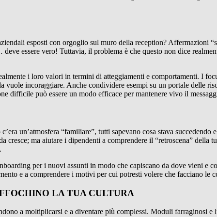
 aziendali esposti con orgoglio sul muro della reception? Affermazioni “
 deve essere vero! Tuttavia, il problema è che questo non dice realment
almente i loro valori in termini di atteggiamenti e comportamenti. I fo
nda vuole incoraggiare. Anche condividere esempi su un portale delle r
ione difficile può essere un modo efficace per mantenere vivo il messagg
’era un’atmosfera “familiare”, tutti sapevano cosa stava succedendo e l
cresce; ma aiutare i dipendenti a comprendere il “retroscena” della tua
.
nboarding per i nuovi assunti in modo che capiscano da dove vieni e cos
nto e a comprendere i motivi per cui potresti volere che facciano le co
OFFOCHINO LA TUA CULTURA
ndono a moltiplicarsi e a diventare più complessi. Moduli farraginosi e