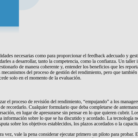
dades necesarias como para proporcionar el feedback adecuado y gestio
arles a desarrollar, tanto la competencia, como la confianza. Un taller 
estionarlo de manera coherente y, entender los beneficios que les repo
ecanismos del proceso de gestión del rendimiento, pero que también ap
ucede solo en el momento de la evaluación.
ar el proceso de revisión del rendimiento, “empujando” a los managers 
a de recordarlo. Cualquier formulario que deba completarse de antemano 
sación, en lugar de apresurarse sin pensar en lo que quieren cubrir. Lo
a información sobre lo que se ha discutido y acordado. La tecnología n
sputa sobre los objetivos establecidos, los plazos acordados o la capaci
ra vez, vale la pena considerar ejecutar primero un piloto para probar.