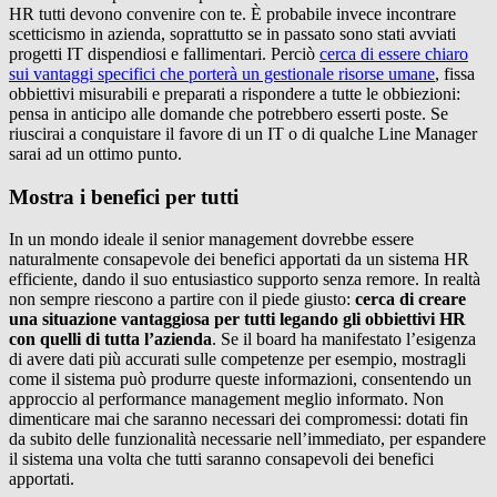
HR tutti devono convenire con te. È probabile invece incontrare
scetticismo in azienda, soprattutto se in passato sono stati avviati
progetti IT dispendiosi e fallimentari. Perciò
cerca di essere chiaro
sui vantaggi specifici che porterà un gestionale risorse umane
, fissa
obbiettivi misurabili e preparati a rispondere a tutte le obbiezioni:
pensa in anticipo alle domande che potrebbero esserti poste. Se
riuscirai a conquistare il favore di un IT o di qualche Line Manager
sarai ad un ottimo punto.
Mostra i benefici per tutti
In un mondo ideale il senior management dovrebbe essere
naturalmente consapevole dei benefici apportati da un sistema HR
efficiente, dando il suo entusiastico supporto senza remore. In realtà
non sempre riescono a partire con il piede giusto:
cerca di creare
una situazione vantaggiosa per tutti legando gli obbiettivi HR
con quelli di tutta l’azienda
. Se il board ha manifestato l’esigenza
di avere dati più accurati sulle competenze per esempio, mostragli
come il sistema può produrre queste informazioni, consentendo un
approccio al performance management meglio informato. Non
dimenticare mai che saranno necessari dei compromessi: dotati fin
da subito delle funzionalità necessarie nell’immediato, per espandere
il sistema una volta che tutti saranno consapevoli dei benefici
apportati.