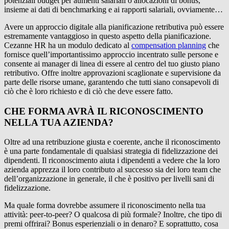
potenziali budget per aumenti salariali o allocazioni di bonus,
insieme ai dati di benchmarking e ai rapporti salariali, ovviamente…
Avere un approccio digitale alla pianificazione retributiva può essere
estremamente vantaggioso in questo aspetto della pianificazione.
Cezanne HR ha un modulo dedicato al
compensation planning
che
fornisce quell’importantissimo approccio incentrato sulle persone e
consente ai manager di linea di essere al centro del tuo giusto piano
retributivo. Offre inoltre approvazioni scaglionate e supervisione da
parte delle risorse umane, garantendo che tutti siano consapevoli di
ciò che è loro richiesto e di ciò che deve essere fatto.
CHE FORMA AVRÀ IL RICONOSCIMENTO
NELLA TUA AZIENDA?
Oltre ad una retribuzione giusta e coerente, anche il riconoscimento
è una parte fondamentale di qualsiasi strategia di fidelizzazione dei
dipendenti. Il riconoscimento aiuta i dipendenti a vedere che la loro
azienda apprezza il loro contributo al successo sia dei loro team che
dell’organizzazione in generale, il che è positivo per livelli sani di
fidelizzazione.
Ma quale forma dovrebbe assumere il riconoscimento nella tua
attività: peer-to-peer? O qualcosa di più formale? Inoltre, che tipo di
premi offrirai? Bonus esperienziali o in denaro? E soprattutto, cosa