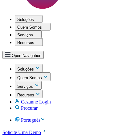
Soluções
Quem Somos
Serviços
Recursos
Open Navigation
Soluções
Quem Somos
Serviços
Recursos
Cezanne Login
Procurar
Português
Solicite Uma Demo