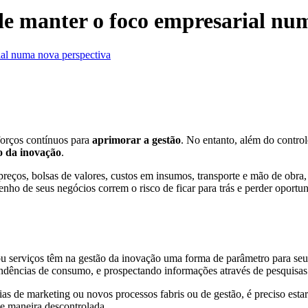
 de manter o foco empresarial nu
ial numa nova perspectiva
forços contínuos para
aprimorar a gestão
. No entanto, além do contro
o da inovação
.
 preços, bolsas de valores, custos em insumos, transporte e mão de obr
enho de seus negócios correm o risco de ficar para trás e perder oportu
ou serviços têm na gestão da inovação uma forma de parâmetro para se
ndências de consumo, e prospectando informações através de pesquisas qu
ias de marketing ou novos processos fabris ou de gestão, é preciso es
de maneira descontrolada.