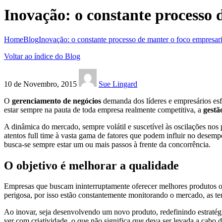
Inovação: o constante processo
Home
Blog
Inovação: o constante processo de manter o foco empresar
Voltar ao índice do Blog
10 de Novembro, 2015
Sue Lingard
O
gerenciamento de negócios
demanda dos líderes e empresários es
estar sempre na pauta de toda empresa realmente competitiva, a
gestã
A dinâmica do mercado, sempre volátil e suscetível às oscilações nos
atentos full time à vasta gama de fatores que podem influir no desemp
busca-se sempre estar um ou mais passos à frente da concorrência.
O objetivo é melhorar a qualidade
Empresas que buscam ininterruptamente oferecer melhores produtos 
perigosa, por isso estão constantemente monitorando o mercado, as te
Ao inovar, seja desenvolvendo um novo produto, redefinindo estratég
ver com criatividade, o que não significa que deva ser levada a cabo 