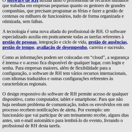
O
software de RH
auxilia tanto o profissional de recursos humanos
que trabalha em empresas pequenas quanto os gestores de grandes
companhias, que precisam programar as férias e fazer a gestão de
centenas ou milhares de funcionários, tudo de forma organizada e
otimizada, sem falhas.
A tecnologia é uma nova aliada do profissional de RH. O software
especializado auxilia em praticamente todas as tarefas referentes à
gestão de pessoas
, integração e ciclo de vida,
gestão de ausências
,
gestão de tempo
,
avaliação de desempenho
, carreira e sucessão.
Como as informações podem ser colocadas em “cloud”, a segurança
é imensa e o acesso fica disponível de qualquer lugar, com login e
senha. Para empresas maiores, além de flexibilidade para a
configuração, o software de RH tem vários recursos internacionais,
com idiomas traduzidos e outras configurações referentes às
características regionais.
O design responsivo do software de RH permite acesso de qualquer
dispositivo, como computador, tablet e smartphone. Para que não
haja nenhum problema de comunicação, todos os envolvidos em um
processo recebem notificações de alerta. Por exemplo: um
funcionário que vai participar de um treinamento recebe, alguns dias
antes, um e-mail automático para lembrá-lo do evento, livrando o
profissional de RH desta tarefa.