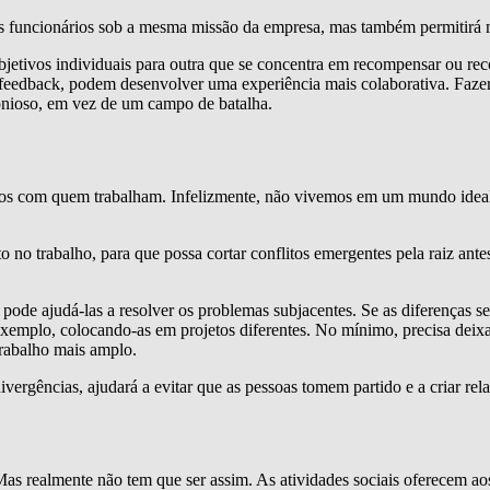
 funcionários sob a mesma missão da empresa, mas também permitirá 
objetivos individuais para outra que se concentra em recompensar ou re
e feedback, podem desenvolver uma experiência mais colaborativa. Faze
onioso, em vez de um campo de batalha.
os com quem trabalham. Infelizmente, não vivemos em um mundo ideal,
 no trabalho, para que possa cortar conflitos emergentes pela raiz ante
pode ajudá-las a resolver os problemas subjacentes. Se as diferenças se
xemplo, colocando-as em projetos diferentes. No mínimo, precisa deixa
trabalho mais amplo.
ergências, ajudará a evitar que as pessoas tomem partido e a criar rela
 Mas realmente não tem que ser assim. As atividades sociais oferecem 