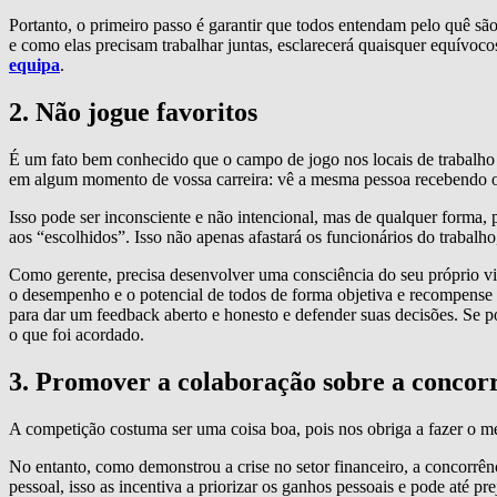
Portanto, o primeiro passo é garantir que todos entendam pelo quê sã
e como elas precisam trabalhar juntas, esclarecerá quaisquer equívoc
equipa
.
2. Não jogue favoritos
É um fato bem conhecido que o campo de jogo nos locais de trabalho 
em algum momento de vossa carreira: vê a mesma pessoa recebendo os 
Isso pode ser inconsciente e não intencional, mas de qualquer forma, 
aos “escolhidos”. Isso não apenas afastará os funcionários do trabalho
Como gerente, precisa desenvolver uma consciência do seu próprio viés
o desempenho e o potencial de todos de forma objetiva e recompense o
para dar um feedback aberto e honesto e defender suas decisões. Se
o que foi acordado.
3. Promover a colaboração sobre a concor
A competição costuma ser uma coisa boa, pois nos obriga a fazer o me
No entanto, como demonstrou a crise no setor financeiro, a concorrê
pessoal, isso as incentiva a priorizar os ganhos pessoais e pode até p