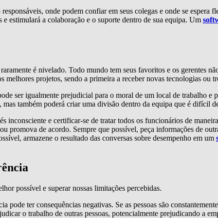
o responsáveis, onde podem confiar em seus colegas e onde se espera fl
os e estimulará a colaboração e o suporte dentro de sua equipa. Um
soft
raramente é nivelado. Todo mundo tem seus favoritos e os gerentes não
melhores projetos, sendo a primeira a receber novas tecnologias ou tr
pode ser igualmente prejudicial para o moral de um local de trabalho e 
, mas também poderá criar uma divisão dentro da equipa que é difícil de
 inconsciente e certificar-se de tratar todos os funcionários de maneira
u promova de acordo. Sempre que possível, peça informações de outras 
 possível, armazene o resultado das conversas sobre desempenho em um
rência
lhor possível e superar nossas limitações percebidas.
ncia pode ter consequências negativas. Se as pessoas são constantemen
rejudicar o trabalho de outras pessoas, potencialmente prejudicando a e