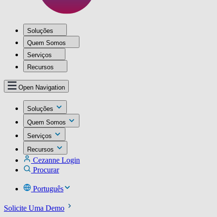
Soluções
Quem Somos
Serviços
Recursos
Open Navigation
Soluções
Quem Somos
Serviços
Recursos
Cezanne Login
Procurar
Português
Solicite Uma Demo