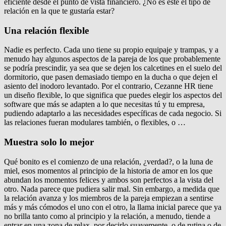
eficiente desde el punto de vista financiero. ¿No es este el tipo de
relación en la que te gustaría estar?
Una relación flexible
Nadie es perfecto. Cada uno tiene su propio equipaje y trampas, y a
menudo hay algunos aspectos de la pareja de los que probablemente
se podría prescindir, ya sea que se dejen los calcetines en el suelo del
dormitorio, que pasen demasiado tiempo en la ducha o que dejen el
asiento del inodoro levantado. Por el contrario, Cezanne HR tiene
un diseño flexible, lo que significa que puedes elegir los aspectos del
software que más se adapten a lo que necesitas tú y tu empresa,
pudiendo adaptarlo a las necesidades específicas de cada negocio. Si
las relaciones fueran modulares también, o flexibles, o …
Muestra solo lo mejor
Qué bonito es el comienzo de una relación, ¿verdad?, o la luna de
miel, esos momentos al principio de la historia de amor en los que
abundan los momentos felices y ambos son perfectos a la vista del
otro. Nada parece que pudiera salir mal. Sin embargo, a medida que
la relación avanza y los miembros de la pareja empiezan a sentirse
más y más cómodos el uno con el otro, la llama inicial parece que ya
no brilla tanto como al principio y la relación, a menudo, tiende a
entrar en una zona de relax, por decirlo suavemente, o de rutina o de