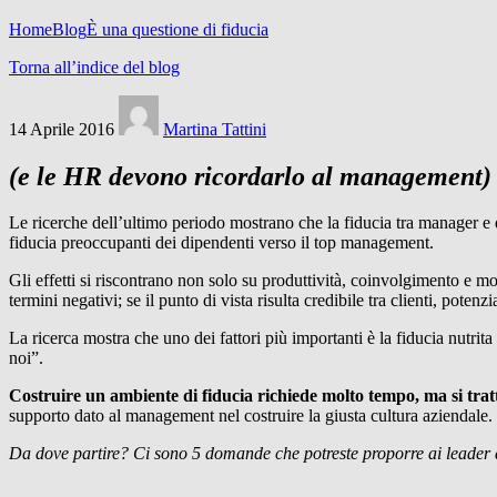
Home
Blog
È una questione di fiducia
Torna all’indice del blog
14 Aprile 2016
Martina Tattini
(e le HR devono ricordarlo al management)
Le ricerche dell’ultimo periodo mostrano che la fiducia tra manager 
fiducia preoccupanti dei dipendenti verso il top management.
Gli effetti si riscontrano non solo su produttività, coinvolgimento e m
termini negativi; se il punto di vista risulta credibile tra clienti, poten
La ricerca mostra che uno dei fattori più importanti è la fiducia nutrit
noi”.
Costruire un ambiente di fiducia richiede molto tempo, ma si tra
supporto dato al management nel costruire la giusta cultura aziendale.
Da dove partire? Ci sono 5 domande che potreste proporre ai leader de