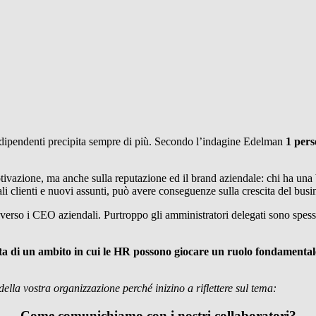
e dipendenti precipita sempre di più. Secondo l’indagine Edelman
1 pers
otivazione, ma anche sulla reputazione ed il brand aziendale: chi ha una 
ziali clienti e nuovi assunti, può avere conseguenze sulla crescita del busi
a verso i CEO aziendali. Purtroppo gli amministratori delegati sono spesso 
tta di un ambito in cui le HR possono giocare un ruolo fondamental
lla vostra organizzazione perché inizino a riflettere sul tema:
Come comunichiamo con i nostri collaboratori?