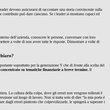
ader devono assicurarsi di raccontare una storia convincente sulla
e contributo può dare ciascuno. Se i leader si mostrano capaci ed
’interno dell’azienda, conoscere le persone, conversare con loro
ttere a volte di non avere tutte le risposte. Dimostrare a volte di
chiaro?
rtante soprattutto per la generazione Y che di fronte alla scelta del
o concentrato su tematiche finanziarie a breve termine.
Il
iera. La cultura della colpa, dove gli errori non vengono tollerati è
pressione sul luogo di lavoro. Non si tratta solo di dire “la mia porta è
e dagli errori piuttosto che colpevolizzarle, le spingerà a superare i