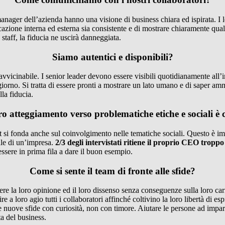
ger dell’azienda hanno una visione di business chiara ed ispirata. I le
azione interna ed esterna sia consistente e di mostrare chiaramente qual
o staff, la fiducia ne uscirà danneggiata.
Siamo autentici e disponibili?
navvicinabile. I senior leader devono essere visibili quotidianamente all
orno. Si tratta di essere pronti a mostrare un lato umano e di saper amme
lla fiducia.
tro atteggiamento verso problematiche etiche e sociali è 
si fonda anche sul coinvolgimento nelle tematiche sociali. Questo è impo
ale di un’impresa.
2/3 degli intervistati ritiene il proprio CEO tropp
ssere in prima fila a dare il buon esempio.
Come si sente il team di fronte alle sfide?
re la loro opinione ed il loro dissenso senza conseguenze sulla loro carr
 a loro agio tutti i collaboratori affinché coltivino la loro libertà di es
nuove sfide con curiosità, non con timore. Aiutare le persone ad imparar
a del business.