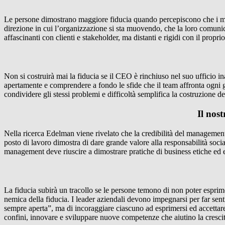
Le persone dimostrano maggiore fiducia quando percepiscono che i mana
direzione in cui l’organizzazione si sta muovendo, che la loro comunic
affascinanti con clienti e stakeholder, ma distanti e rigidi con il propri
Non si costruirà mai la fiducia se il CEO è rinchiuso nel suo ufficio i
apertamente e comprendere a fondo le sfide che il team affronta ogni gi
condividere gli stessi problemi e difficoltà semplifica la costruzione de
Il nos
Nella ricerca Edelman viene rivelato che la credibilità del management 
posto di lavoro dimostra di dare grande valore alla responsabilità soci
management deve riuscire a dimostrare pratiche di business etiche ed e
La fiducia subirà un tracollo se le persone temono di non poter esprime
nemica della fiducia. I leader aziendali devono impegnarsi per far sentire
sempre aperta”, ma di incoraggiare ciascuno ad esprimersi ed accettare 
confini, innovare e sviluppare nuove competenze che aiutino la crescit