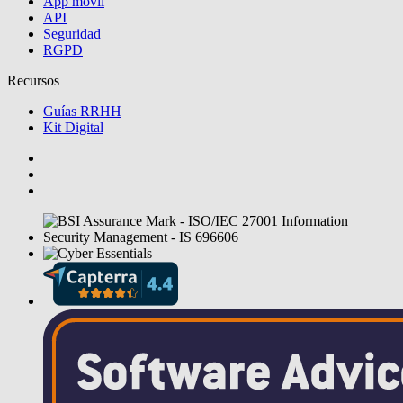
App móvil
API
Seguridad
RGPD
Recursos
Guías RRHH
Kit Digital