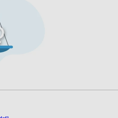
ldad?