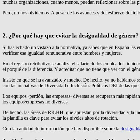
muchas organizaciones, cuanto menos, puedan reflexionar sobre las pr
Pero, no nos olvidemos. A pesar de los avances y del esfuerzo del tej
2. ¿Por qué hay que evitar la desigualdad de género?
Si has echado un vistazo a la normativa, ya sabes que en España las em
verificar esa igualdad remunerativa entre hombres y mujeres.
En el registro retributivo se analiza el salario de los empleados, teni
el porqué de la diferencia. Y acreditar que no tiene que ver con el gén
Insisto en que se ha avanzado, y mucho. De hecho, ya no hablamos sol
con las iniciativas de Diversidad e Inclusión. Políticas DEI de las qu
Los equipos -perdón, las empresas- diversas se recuperan más rápida
los equipos/empresas no diversas.
De hecho, las áreas de RR.HH. que apuestan por la diversidad y la inc
la plantilla es clave para evitar los niveles altos de rotación.
Con la cantidad de información que hay disponible sobre la
desigualda