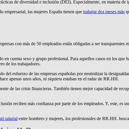
ácticas de diversidad e inclusión (DEI). Especialmente, en materia de 
ido empresarial, las mujeres España tienen que
trabajar dos meses más
qu
presas con más de 50 empleados están obligadas a ser transparentes respe
endo en cuenta sexo y grupo profesional. Para aquellos casos en los que ha
ero de los trabajadores.
o del esfuerzo de las empresas españolas por neutralizar la desigualda
e hace apenas unos años, ni siquiera estaban en el radar de RR.HH.
mente de las crisis financieras. También tienen mejor capacidad de re
lusión reciben más confianza por parte de los empleados. Y, este, es u
d salarial
entre hombres y mujeres, los profesionales de RR.HH. buscan