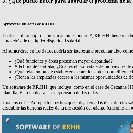
3. ¿Qué puedo hacer para abordar el problema de la
Aprovecha tus datos de RR.HH.
Lo decía al principio: la información es poder. Y, RR.HH. tiene mucho
hay detrás de cualquier disparidad salarial.
Al sumergirse en los datos, podría ser interesante preguntar algo como
¿Qué funciones y áreas presentan mayor disparidad?
A la hora de contratar, ¿Cuál es el porcentaje de mujeres frent
¿Qué relación puede establecerse entre los datos sobre diferenci
¿Tienen las empleadas acceso a las mismas oportunidades de de
Un software de RR.HH. que incluya, como en el caso de Cezanne HR,
plantilla. Esto facilitará la comprensión de los datos.
Una cosa más. Aunque los hechos que subyacen a las disparidades salar
descubrir las barreras reales de la progresión del talento femenino en 