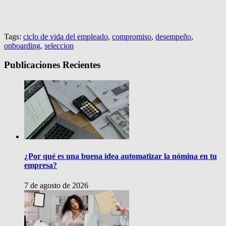
Tags:
ciclo de vida del empleado
,
compromiso
,
desempeño
,
onboarding
,
seleccion
Publicaciones Recientes
¿Por qué es una buena idea automatizar la nómina en tu
empresa?
7 de agosto de 2026