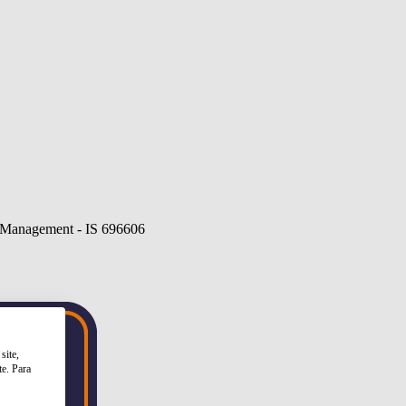
site,
te. Para