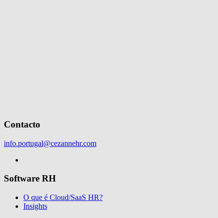
Contacto
info.portugal@cezannehr.com
Software RH
O que é Cloud/SaaS HR?
Insights