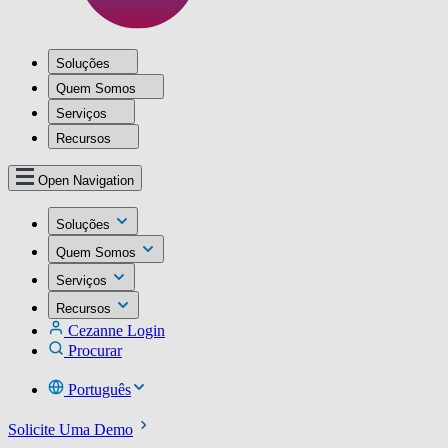
Soluções
Quem Somos
Serviços
Recursos
Open Navigation
Soluções
Quem Somos
Serviços
Recursos
Cezanne Login
Procurar
Português
Solicite Uma Demo