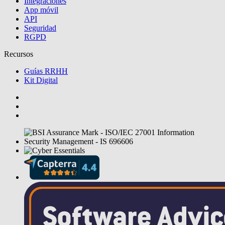
Integraciones
App móvil
API
Seguridad
RGPD
Recursos
Guías RRHH
Kit Digital