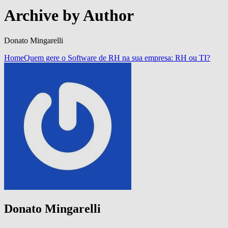
Archive by Author
Donato Mingarelli
Home
Quem gere o Software de RH na sua empresa: RH ou TI?
Donato Mingarelli