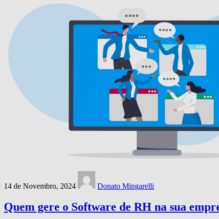
14 de Novembro, 2024
Donato Mingarelli
Quem gere o Software de RH na sua empr