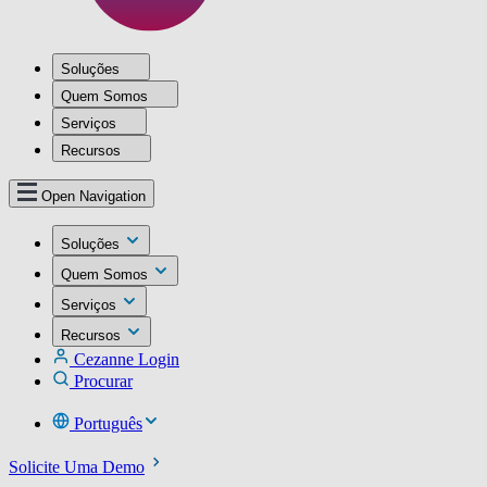
Soluções
Quem Somos
Serviços
Recursos
Open Navigation
Soluções
Quem Somos
Serviços
Recursos
Cezanne Login
Procurar
Português
Solicite Uma Demo