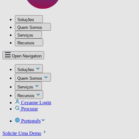
Soluções
Quem Somos
Serviços
Recursos
Open Navigation
Soluções
Quem Somos
Serviços
Recursos
Cezanne Login
Procurar
Português
Solicite Uma Demo