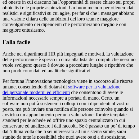
ed oneste in cui ciascuno ha l’opportunità di essere chiaro sui propri
obbiettivi e le proprie aspirazioni. Un buon metodo per ottenere dati
realistici e significativi su cui agire, per far sì che i manager abbiano
una visione chiara delle ambizioni dei loro team e maggiore
coinvolgimento dei dipendenti che performeranno meglio e con
maggiore entusiasmo.
Falla facile
Anche nei dipartimenti HR più impegnati e motivati, la valutazione
delle performance è spesso in cima alla lista dei compiti che nessuno
vuole svolgere: questo è dovuto a procedure lunghe e ripetitive che
non producono dati ed analitiche significativi.
Per fortuna l’innovazione tecnologica viene in soccorso alle risorse
umane, consentendo di dotarsi di
software per la valutazione
del personale moderni ed efficienti
che consentono di avere le
informazioni necessarie sempre a portata di mano. Certo, un
software non potrà sostenere i colloqui con i dipendenti al vostro
posto, ma può inviare una notifica alle persone coinvolte quando si
avvicina un appuntamento per una valutazione, fornire template
standard per le schede ed offrire uno spazio centralizzato in cui
conservare ed analizzare i dati raccolti. Se è passato un po’ di tempo
dall’ultima volta che ti sei interessato ad un sistema simile, sarai
stupito da tutte le possibilità che puoi avere oggi a disposizione.