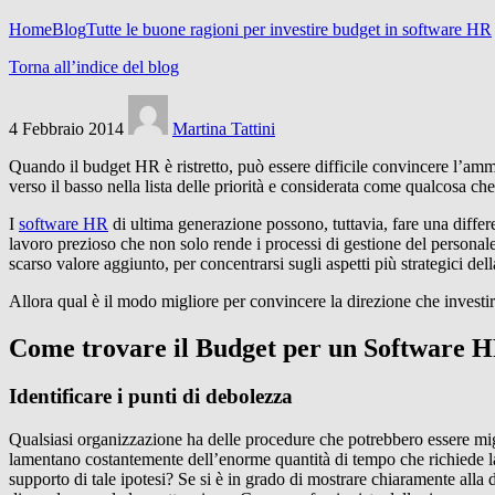
Home
Blog
Tutte le buone ragioni per investire budget in software HR
Torna all’indice del blog
4 Febbraio 2014
Martina Tattini
Quando il budget HR è ristretto, può essere difficile convincere l’amm
verso il basso nella lista delle priorità e considerata come qualcosa ch
I
software HR
di ultima generazione possono, tuttavia, fare una differ
lavoro prezioso che non solo rende i processi di gestione del personal
scarso valore aggiunto, per concentrarsi sugli aspetti più strategici del
Allora qual è il modo migliore per convincere la direzione che investir
Come trovare il Budget per un Software 
Identificare i punti di debolezza
Qualsiasi organizzazione ha delle procedure che potrebbero essere mig
lamentano costantemente dell’enorme quantità di tempo che richiede la 
supporto di tale ipotesi? Se si è in grado di mostrare chiaramente alla 