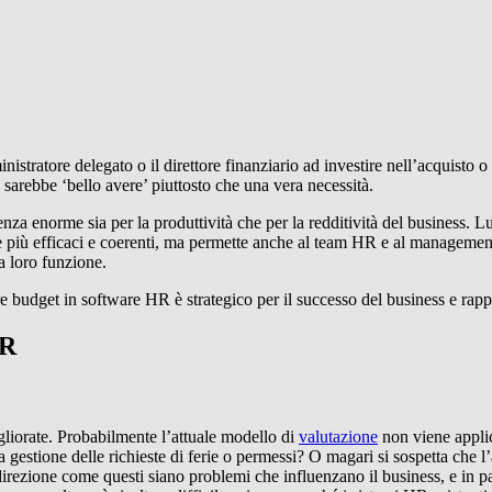
inistratore delegato o il direttore finanziario ad investire nell’acquis
e sarebbe ‘bello avere’ piuttosto che una vera necessità.
enza enorme sia per la produttività che per la redditività del business. 
e più efficaci e coerenti, ma permette anche al team HR e al management 
la loro funzione.
e budget in software HR è strategico per il successo del business e rapp
HR
liorate. Probabilmente l’attuale modello di
valutazione
non viene applic
gestione delle richieste di ferie o permessi? O magari si sospetta che 
direzione come questi siano problemi che influenzano il business, e in pa