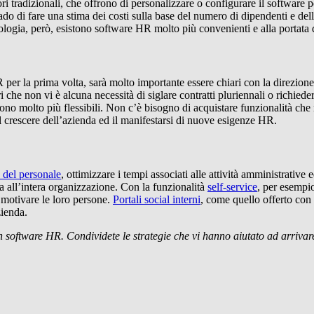
ri tradizionali, che offrono di personalizzare o configurare il software pe
do di fare una stima dei costi sulla base del numero di dipendenti e dell
ologia, però, esistono software HR molto più convenienti e alla portata di
 per la prima volta, sarà molto importante essere chiari con la direzione
atori che non vi è alcuna necessità di siglare contratti pluriennali o ric
ono molto più flessibili. Non c’è bisogno di acquistare funzionalità che
l crescere dell’azienda ed il manifestarsi di nuove esigenze HR.
 del personale
, ottimizzare i tempi associati alle attività amministrative 
ta all’intera organizzazione. Con la funzionalità
self-service
, per esempi
 motivare le loro persone.
Portali social interni
, come quello offerto c
zienda.
n software HR. Condividete le strategie che vi hanno aiutato ad arrivare 