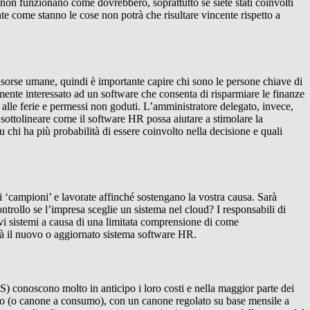
i non funzionano come dovrebbero, soprattutto se siete stati coinvolti
e come stanno le cose non potrà che risultare vincente rispetto a
risorse umane, quindi è importante capire chi sono le persone chiave di
ilmente interessato ad un software che consenta di risparmiare le finanze
ti alle ferie e permessi non goduti. L’amministratore delegato, invece,
so sottolineare come il software HR possa aiutare a stimolare la
u chi ha più probabilità di essere coinvolto nella decisione e quali
te i ‘campioni’ e lavorate affinché sostengano la vostra causa. Sarà
ontrollo se l’impresa sceglie un sistema nel cloud? I responsabili di
vi sistemi a causa di una limitata comprensione di come
erà il nuovo o aggiornato sistema software HR.
) conoscono molto in anticipo i loro costi e nella maggior parte dei
o (o canone a consumo), con un canone regolato su base mensile a