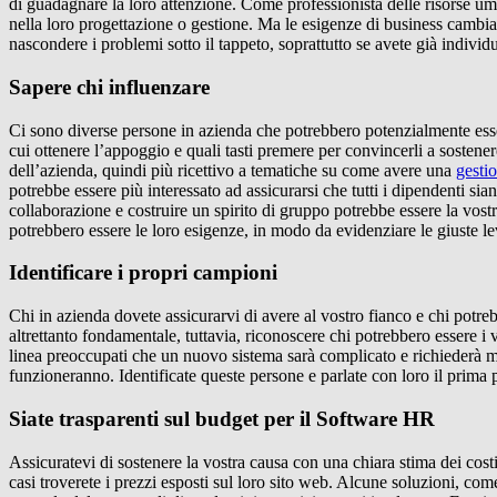
di guadagnare la loro attenzione. Come professionista delle risorse uma
nella loro progettazione o gestione. Ma le esigenze di business cambia
nascondere i problemi sotto il tappeto, soprattutto se avete già indivi
Sapere chi influenzare
Ci sono diverse persone in azienda che potrebbero potenzialmente esser
cui ottenere l’appoggio e quali tasti premere per convincerli a sostener
dell’azienda, quindi più ricettivo a tematiche su come avere una
gesti
potrebbe essere più interessato ad assicurarsi che tutti i dipendenti sia
collaborazione e costruire un spirito di gruppo potrebbe essere la vostr
potrebbero essere le loro esigenze, in modo da evidenziare le giuste l
Identificare i propri campioni
Chi in azienda dovete assicurarvi di avere al vostro fianco e chi potrebb
altrettanto fondamentale, tuttavia, riconoscere chi potrebbero essere i v
linea preoccupati che un nuovo sistema sarà complicato e richiederà m
funzioneranno. Identificate queste persone e parlate con loro il prima
Siate trasparenti sul budget per il Software HR
Assicuratevi di sostenere la vostra causa con una chiara stima dei costi
casi troverete i prezzi esposti sul loro sito web. Alcune soluzioni, co