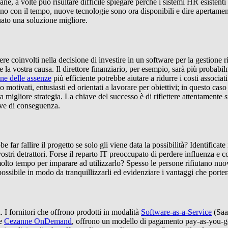
ne, a volte può risultare difficile spiegare perché i sistemi HR esistent
no con il tempo, nuove tecnologie sono ora disponibili e dire apertament
duato una soluzione migliore.
e coinvolti nella decisione di investire in un software per la gestione 
e la vostra causa. Il direttore finanziario, per esempio, sarà più probab
one delle assenze
più efficiente potrebbe aiutare a ridurre i costi associa
no motivati, entusiasti ed orientati a lavorare per obiettivi; in questo ca
a migliore strategia. La chiave del successo è di riflettere attentamente s
eve di conseguenza.
e far fallire il progetto se solo gli viene data la possibilità? Identifica
ostri detrattori. Forse il reparto IT preoccupato di perdere influenza e c
olto tempo per imparare ad utilizzarlo? Spesso le persone rifiutano nuo
 possibile in modo da tranquillizzarli ed evidenziare i vantaggi che port
. I fornitori che offrono prodotti in modalità
Software-as-a-Service
(SaaS
me
Cezanne OnDemand
, offrono un modello di pagamento pay-as-you-g