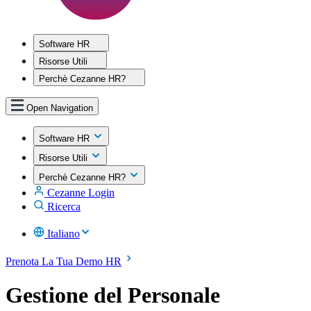
Software HR
Risorse Utili
Perchè Cezanne HR?
Open Navigation
Software HR
Risorse Utili
Perchè Cezanne HR?
Cezanne Login
Ricerca
Italiano
Prenota La Tua Demo HR
Gestione del Personale