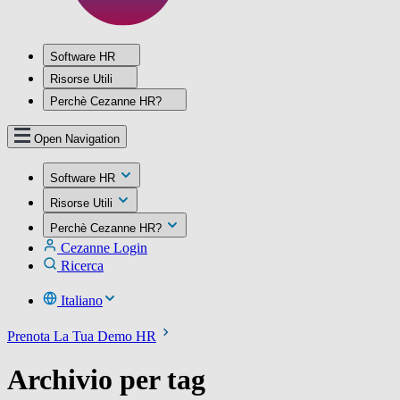
Software HR
Risorse Utili
Perchè Cezanne HR?
Open Navigation
Software HR
Risorse Utili
Perchè Cezanne HR?
Cezanne Login
Ricerca
Italiano
Prenota La Tua Demo HR
Archivio per tag