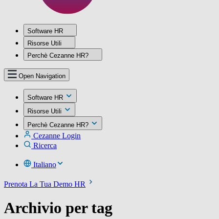
Software HR
Risorse Utili
Perchè Cezanne HR?
Open Navigation
Software HR
Risorse Utili
Perchè Cezanne HR?
Cezanne Login
Ricerca
Italiano
Prenota La Tua Demo HR
Archivio per tag